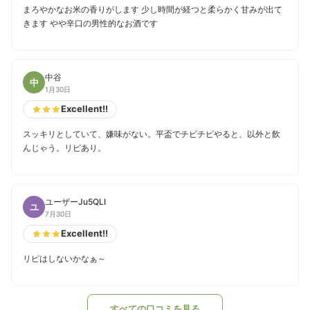
まろやかなお米の香りがします 少し時間が経つと柔らかく甘みが出て
きます やや辛口の男性的なお酒です
中谷
中
1月30日
Excellent!!
スッキリとしていて、嫌味がない。平盃でチビチビやると、以外と飲
んじゃう。リピあり。
ユーザーJu5QLI
ユ
7月30日
Excellent!!
リピはしないかなぁ～
すべての口コミを見る