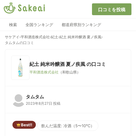
口コミを投稿
検索
全国ランキング
都道府県別ランキング
サケアイ
›
平和酒造株式会社
›
紀土
›
紀土 純米吟醸酒 夏ノ疾風
›
タムタムの口コミ
紀土 純米吟醸酒 夏ノ疾風
の口コミ
平和酒造株式会社
（和歌山県）
タムタム
2023年8月27日 投稿
Best!!
飲んだ温度: 冷酒（5〜10℃）