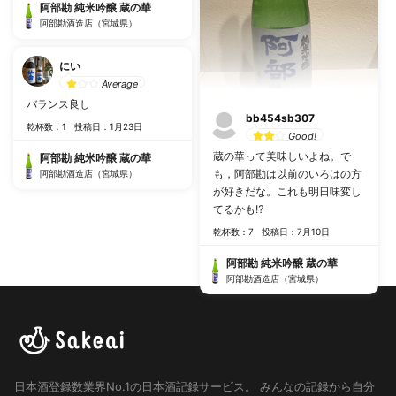
阿部勘 純米吟醸 蔵の華
阿部勘酒造店（宮城県）
にい
Average
バランス良し
bb454sb307
乾杯数：1
投稿日：1月23日
Good!
蔵の華って美味しいよね。で
阿部勘 純米吟醸 蔵の華
も，阿部勘は以前のいろはの方
阿部勘酒造店（宮城県）
が好きだな。これも明日味変し
てるかも⁉︎
乾杯数：7
投稿日：7月10日
阿部勘 純米吟醸 蔵の華
阿部勘酒造店（宮城県）
日本酒登録数業界No.1の日本酒記録サービス。
みんなの記録から自分