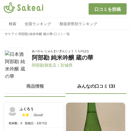
口コミを投稿
検索
全国ランキング
都道府県別ランキング
サケアイ
›
阿部勘 純米吟醸 蔵の華
›
口コミ一覧
あべかん じゅんまいぎんじょう くらのはな
阿部勘 純米吟醸 蔵の華
阿部勘酒造店 / 宮城県
商品情報
みんなの口コミ (3)
ふくろう
Good!
乾杯数：0
投稿日：3月11日