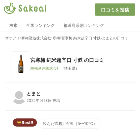
口コミを投稿
検索
全国ランキング
都道府県別ランキング
サケアイ
›
寒梅酒造株式会社
›
寒梅
›
宮寒梅 純米超辛口 寸鉄
›
とまとの口コミ
宮寒梅 純米超辛口 寸鉄
の口コミ
寒梅酒造株式会社
（埼玉県）
とまと
2022年9月3日 投稿
Best!!
飲んだ温度: 冷酒（5〜10℃）