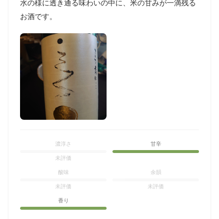
水の様に透き通る味わいの中に、米の甘みが一滴残る
お酒です。
濃淳さ
甘辛
未評価
酸味
余韻
未評価
未評価
香り