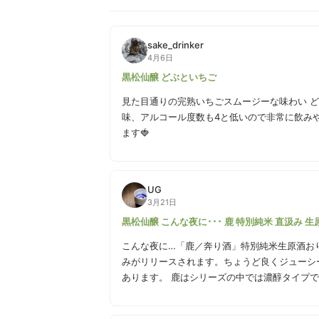
sake_drinker
4月6日
黒松仙醸 どぶといちご
見た目通りの完熟いちごスムージーな味わい 
味、アルコール度数も4と低いので非常に飲み
ます🍓
UG
3月21日
黒松仙醸 こんな夜に･･･ 鹿 特別純米 直汲み 生
こんな夜に…「鹿／奔り酒」特別純米生原酒お
みがリリースされます。ちょうど良くジューシ
あります。 鹿はシリーズの中では濃醇タイプ
ス感で、開けた時に吹き出しはしないけど、グ
ガス感が爽快感を与えてくれるのでグビグビ飲