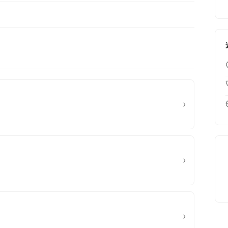
›
›
›