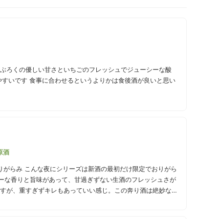
どぶろくの優しい甘さといちごのフレッシュでジューシーな酸
やすいです 食事に合わせるというよりかは食後酒が良いと思い
原酒
りがらみ こんな夜にシリーズは新酒の最初だけ限定でおりがら
ーな香りと旨味があって、甘過ぎずない生酒のフレッシュさが
ですが、重すぎずキレもあっていい感じ。この奔り酒は絶妙なガ
ラスに注ぐとスパークリングのように泡立ちがあります。その
めてしまう。 クリーミーなにごりの風味がまた美味しく、この