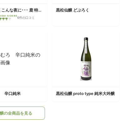
黒松仙醸 こんな夜に･･･ 鹿 特別純米 直汲み 生原酒
黒松仙醸 どぶろく
KEAI SCORE
6件の口コミ
ろ 辛口純米
黒松仙醸 proto type 純米大吟醸
醸の全商品を見る