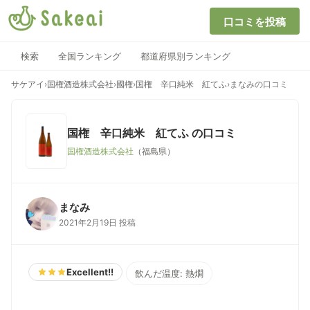
口コミを投稿
検索
全国ランキング
都道府県別ランキング
サケアイ
›
国権酒造株式会社
›
國権
›
国権 辛口純米 紅てふ
›
まなみの口コミ
国権 辛口純米 紅てふ
の口コミ
国権酒造株式会社
（福島県）
まなみ
2021年2月19日 投稿
Excellent!!
飲んだ温度: 熱燗