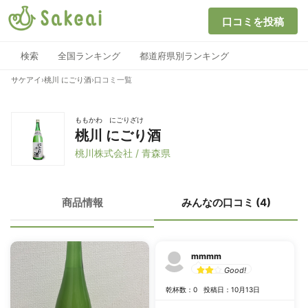
口コミを投稿
検索
全国ランキング
都道府県別ランキング
サケアイ
›
桃川 にごり酒
›
口コミ一覧
ももかわ にごりざけ
桃川 にごり酒
桃川株式会社 / 青森県
商品情報
みんなの口コミ (4)
mmmm
Good!
乾杯数：0
投稿日：10月13日