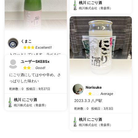
桃川 にごり酒
桃川株式会社（青森県）
くまこ
Excellent!!
トロッとしています。ラベルに
は甘口表示で、初めはお米の甘
ユーザーSKE8Sx
さはありますが、思ったより後
Good!
味はやや辛めでスッキリ。食中
にごり酒にしてはやや辛め。さ
酒でもオッケーです。
っぱりした味わい
乾杯数：0
投稿日：11月7日
Norisuke
乾杯数：0
投稿日：9月27日
Average
桃川 にごり酒
桃川 にごり酒
2023.3.3 八戸駅
桃川株式会社（青森県）
桃川株式会社（青森県）
乾杯数：0
投稿日：3月3日
桃川 にごり酒
桃川株式会社（青森県）