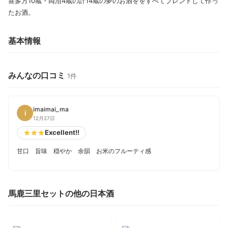
喜多方10蔵・両沼4蔵の計14蔵の夢のお酒ををすべてブレンドして作っ
たお酒。
基本情報
みんなの口コミ
1件
imaimai_ma
i
12月27日
Excellent!!
甘口 旨味 穏やか 余韻 お米のフルーティ感
馬鹿三里セットの他の日本酒