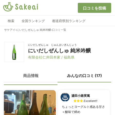
口コミを投稿
検索
全国ランキング
都道府県別ランキング
サケアイ
›
にいだしぜんしゅ 純米吟醸
›
口コミ一覧
にいだしぜんしゅ じゅんまいぎんじょう
にいだしぜんしゅ 純米吟醸
有限会社仁井田本家 / 福島県
商品情報
みんなの口コミ (17)
湯田小路実篤
Excellent!!
ちょっとヨーグルト感ある甘さ
＋酸味で締め