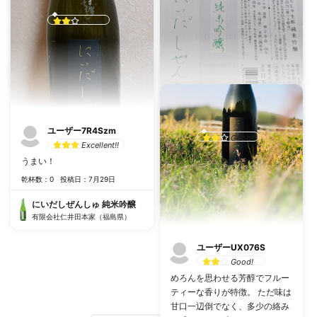
の奥の方に感じるなんとも言い
週2升
難いチクチク感、、表現難しい
Good!
乾杯数：2
投稿日：12月5日
乾杯数：2
投稿日：10月1日
にいだしぜんしゅ 純米吟醸
にいだしぜんしゅ 純米吟醸
有限会社仁井田本家（福島県）
有限会社仁井田本家（福島県）
panpon
ユーザー7R4Szm
Good!
Excellent!!
乾杯数：0
投稿日：8月2日
うまい！
乾杯数：0
投稿日：7月29日
にいだしぜんしゅ 純米吟醸
有限会社仁井田本家（福島県）
にいだしぜんしゅ 純米吟醸
有限会社仁井田本家（福島県）
ユーザーUX076S
Good!
めろんを思わせる芳醇でフルー
ティーな香りが特徴。 ただ味は
甘口一辺倒でなく、多少の絡み