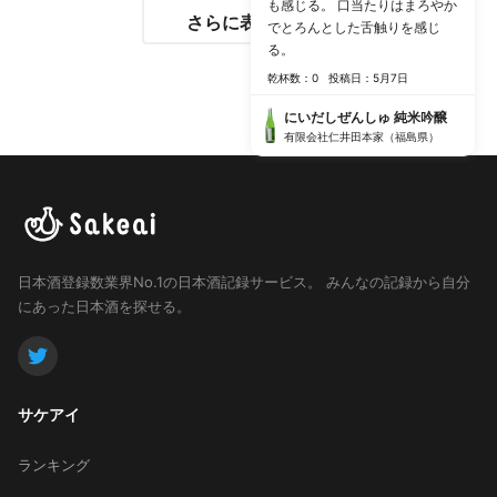
も感じる。 口当たりはまろやか
さらに表示する
でとろんとした舌触りを感じ
る。
乾杯数：0
投稿日：5月7日
にいだしぜんしゅ 純米吟醸
有限会社仁井田本家（福島県）
日本酒登録数業界No.1の日本酒記録サービス。
みんなの記録から自分
にあった日本酒を探せる。
サケアイ
ランキング