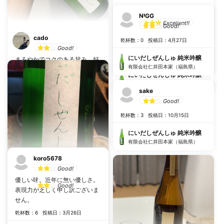
有限会社仁井田本家（福島県）
imaimai_ma
NIGG
Excellent!!
Good!
やや甘口 フルーティ 酸味
cado
乾杯数：0
投稿日：4月27日
お米の旨み 飲みやすい
Good!
乾杯数：0
投稿日：8月23日
にいだしぜんしゅ 純米吟醸
まろやかでコクのある甘み。好
有限会社仁井田本家（福島県）
みのテイストから少し外れるも
にいだしぜんしゅ 純米吟醸
のの、クセになる味わい。常
有限会社仁井田本家（福島県）
温〜ぬる燗くらいが好みでし
sake
た。
Good!
乾杯数：6
投稿日：4月29日
乾杯数：3
投稿日：10月15日
にいだしぜんしゅ 純米吟醸
にいだしぜんしゅ 純米吟醸
有限会社仁井田本家（福島県）
有限会社仁井田本家（福島県）
koro5678
Good!
ゆーじ
優しい味。近年に無い優しさ。
Good!
表現力が乏しく申し訳ございま
せん。
乾杯数：2
投稿日：11月23日
乾杯数：6
投稿日：3月26日
にいだしぜんしゅ 純米吟醸