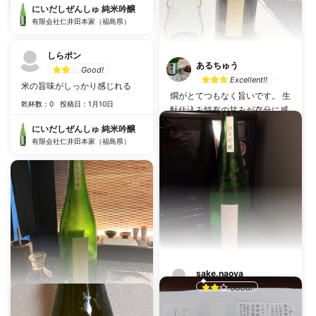
有限会社仁井田本家（福島県）
にいだしぜんしゅ 純米吟醸
有限会社仁井田本家（福島県）
しらポン
あるちゅう
Good!
Excellent!!
米の旨味がしっかり感じれる
燗がとてつもなく旨いです。 生
乾杯数：0
投稿日：1月10日
酛仕込み特有の甘みが存分に感
じられます。 なんといってもラ
にいだしぜんしゅ 純米吟醸
ベルがシンプルで可愛い！ 自分
有限会社仁井田本家（福島県）
好みの温度帯を見つけるのが楽
しい一本でした。
乾杯数：9
投稿日：3月12日
にいだしぜんしゅ 純米吟醸
有限会社仁井田本家（福島県）
sake.naoya
Good!
口当たりはやわらかいけど、舌