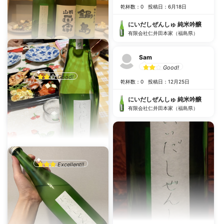
乾杯数：0
投稿日：6月18日
にいだしぜんしゅ 純米吟醸
有限会社仁井田本家（福島県）
Sam
🍶
Good!
Good!
乾杯数：0
投稿日：12月25日
乾杯数：0
投稿日：11月19日
にいだしぜんしゅ 純米吟醸
にいだしぜんしゅ 純米吟醸
有限会社仁井田本家（福島県）
有限会社仁井田本家（福島県）
kysp
Excellent!!
香川県高松市 ヒサモト酒店に
て
乾杯数：0
投稿日：12月31日
にいだしぜんしゅ 純米吟醸