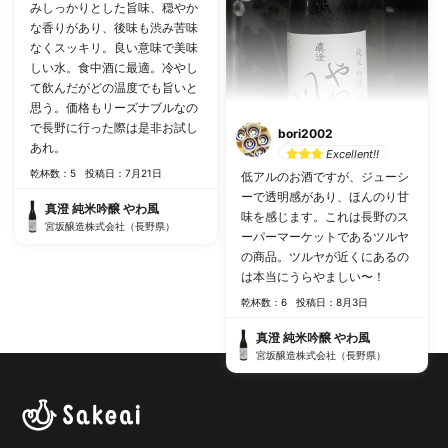
みしっかりとした旨味、穏やか
な香りがあり、後味も渋み苦味
なくスッキリ。良い意味で美味
しい水。食中酒に最適。冷やし
て飲んだがどの温度でも旨いと
思う。価格もリーズナブルなの
で長野に行った際は是非お試し
bori2002
あれ。
Excellent!!
乾杯数：5
投稿日：7月21日
低アルのお酒ですが、ジューシ
ーで透明感があり、ほんのり甘
真澄 純米吟醸 やわ風
味を感じます。これは長野のス
宮坂醸造株式会社（長野県）
ーパーマーケットであるツルヤ
の商品。ツルヤが近くにあるの
は本当にうらやましい〜！
乾杯数：6
投稿日：8月3日
真澄 純米吟醸 やわ風
宮坂醸造株式会社（長野県）