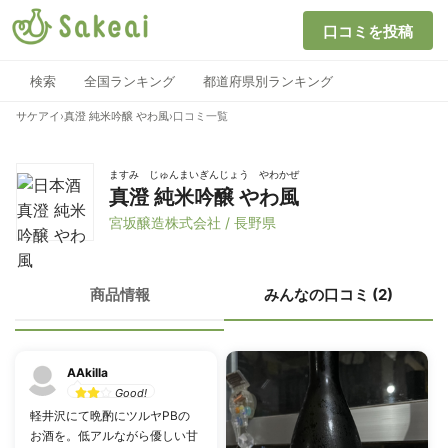
口コミを投稿
検索
全国ランキング
都道府県別ランキング
サケアイ
›
真澄 純米吟醸 やわ風
›
口コミ一覧
ますみ じゅんまいぎんじょう やわかぜ
真澄 純米吟醸 やわ風
宮坂醸造株式会社 / 長野県
商品情報
みんなの口コミ (2)
AAkilla
Good!
軽井沢にて晩酌にツルヤPBの
お酒を。低アルながら優しい甘