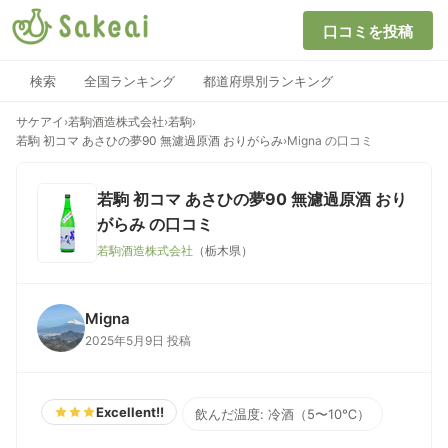
口コミを投稿
検索
全国ランキング
都道府県別ランキング
サケアイ
›
若駒酒造株式会社
›
若駒
›
若駒 初コマ あさひの夢90 無濾過原酒 おりがらみ
›
Migna の口コミ
若駒 初コマ あさひの夢90 無濾過原酒 おり
がらみ
の口コミ
若駒酒造株式会社
（栃木県）
Migna
2025年5月9日 投稿
Excellent!!
飲んだ温度: 冷酒（5〜10℃）