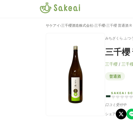
サケアイ
›
三千櫻酒造株式会社
›
三千櫻
›
三千櫻 普通酒 R 
みちざくら ふつ
三千櫻 
三千櫻
/
三千
普通酒
-
SAKEAI S
口コミ受付中
シェア