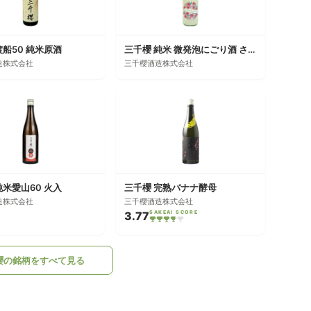
渡船50 純米原酒
三千櫻 純米 微発泡にごり酒 さくらにごり
造株式会社
三千櫻酒造株式会社
純米愛山60 火入
三千櫻 完熟バナナ酵母
造株式会社
三千櫻酒造株式会社
3.77
SAKEAI SCORE
櫻の銘柄をすべて見る