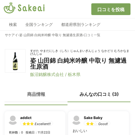
口コミを投稿
検索
全国ランキング
都道府県別ランキング
サケアイ
›
姿 山田錦 白純米吟醸 中取り 無濾過生原酒
›
口コミ一覧
すがた やまだにしき（しろ）じゅんまいぎんじょう なかどり むろかなま
げんしゅ
姿 山田錦 白純米吟醸 中取り 無濾過
生原酒
飯沼銘醸株式会社 / 栃木県
商品情報
みんなの口コミ (3)
addict
Sake Baby
Excellent!!
Good!
おいしい
乾杯数：0
投稿日：11月22日