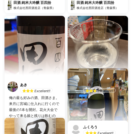
田酒 純米大吟醸 百四拾
田酒 純米大吟醸 百四拾
株式会社西田酒造店（青森県）
株式会社西田酒造店（青森県）
あき
越前屋
Excellent!!
Excellent!!
俺の最も好みの酒、田酒さま。
乾杯数：0
投稿日：5月25日
来月に宮城に仕入れに行くので
最後の1本を開封。花火大会で
田酒 純米大吟醸 百四拾
やって来る娘と残りは飲むの
株式会社西田酒造店（青森県）
だ。
ふくろう
#
濃厚な口当たり
Excellent!!