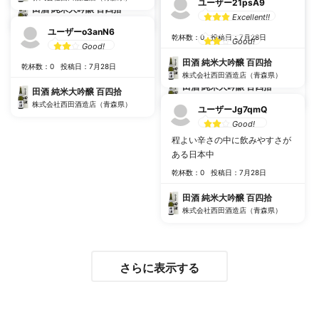
ユーザー21psA9
田酒 純米大吟醸 百四拾
Excellent!!
株式会社西田酒造店（青森県）
めぐーた
ユーザーo3anN6
乾杯数：0
投稿日：7月28日
Good!
Good!
乾杯数：0
投稿日：12月23日
田酒 純米大吟醸 百四拾
乾杯数：0
投稿日：7月28日
株式会社西田酒造店（青森県）
田酒 純米大吟醸 百四拾
田酒 純米大吟醸 百四拾
株式会社西田酒造店（青森県）
株式会社西田酒造店（青森県）
ユーザーJg7qmQ
Good!
程よい辛さの中に飲みやすさが
ある日本中
乾杯数：0
投稿日：7月28日
田酒 純米大吟醸 百四拾
株式会社西田酒造店（青森県）
さらに表示する