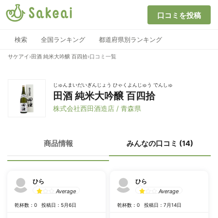
口コミを投稿
検索
全国ランキング
都道府県別ランキング
サケアイ
›
田酒 純米大吟醸 百四拾
›
口コミ一覧
じゅんまいだいぎんじょう ひゃくよんじゅう でんしゅ
田酒 純米大吟醸 百四拾
株式会社西田酒造店 / 青森県
商品情報
みんなの口コミ (14)
ひら
ひら
Average
Average
乾杯数：0
投稿日：5月6日
乾杯数：0
投稿日：7月14日