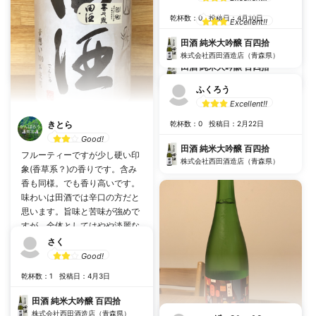
T
#
するする飲める
乾杯数：0
投稿日：4月10日
Excellent!!
乾杯数：7
投稿日：7月23日
乾杯数：0
投稿日：9月19日
田酒 純米大吟醸 百四拾
株式会社西田酒造店（青森県）
田酒 純米大吟醸 百四拾
田酒 純米大吟醸 百四拾
株式会社西田酒造店（青森県）
株式会社西田酒造店（青森県）
ふくろう
Excellent!!
きとら
乾杯数：0
投稿日：2月22日
Good!
田酒 純米大吟醸 百四拾
フルーティーですが少し硬い印
株式会社西田酒造店（青森県）
象(香草系？)の香りです。含み
香も同様。でも香り高いです。
味わいは田酒では辛口の方だと
思います。旨味と苦味が強めで
すが、全体としてはやや淡麗な
印象です。後味には渋味が残り
さく
ます。まろやかでない田酒を初
Good!
めて飲みました。蔵元の表示だ
乾杯数：1
投稿日：4月3日
と日本酒度0、酸度1.6、アルコ
ール度16.5•••全然感じない😨
乾杯数：7
投稿日：6月5日
田酒 純米大吟醸 百四拾
株式会社西田酒造店（青森県）