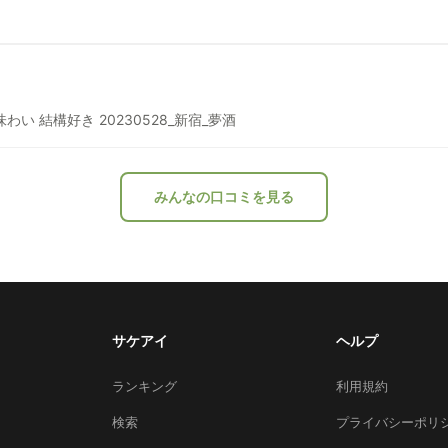
お米の甘みが感じられ、 ひっかかりのない味わい 結構好き 20230528_新宿_夢酒
みんなの口コミを見る
サケアイ
ヘルプ
ランキング
利用規約
検索
プライバシーポリ