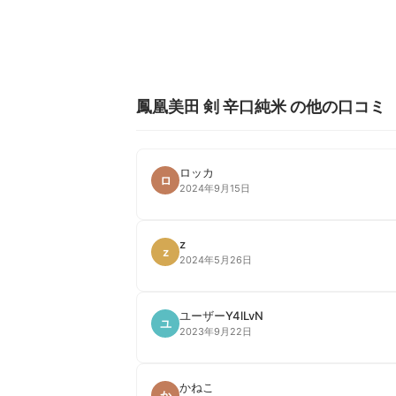
鳳凰美田 剣 辛口純米 の他の口コミ
ロッカ
ロ
2024年9月15日
z
z
2024年5月26日
ユーザーY4lLvN
ユ
2023年9月22日
かねこ
か