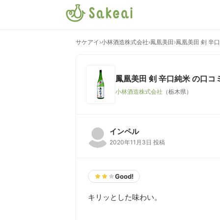
サケアイ
›
小林酒造株式会社
›
鳳凰美田
›
鳳凰美田 剣 辛
鳳凰美田 剣 辛口純米
の口コ
小林酒造株式会社
（栃木県）
インペル
2020年11月3日 投稿
Good!
キリッとした味わい。