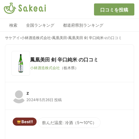
口コミを投稿
検索
全国ランキング
都道府県別ランキング
サケアイ
›
小林酒造株式会社
›
鳳凰美田
›
鳳凰美田 剣 辛口純米
›
zの口コミ
鳳凰美田 剣 辛口純米
の口コミ
小林酒造株式会社
（栃木県）
z
2024年5月26日 投稿
Best!!
飲んだ温度: 冷酒（5〜10℃）