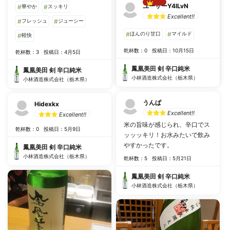
ユーザーY4lLvN
#
華やか
#
スッキリ
Best!!
お米の甘みが感じられ、 ひっか
Excellent!!
#
フレッシュ
#
ジューシー
かりのない味わい 結構好き
#
ほんのり甘口
#
マイルド
20230528_新宿_夢酒
#
軽快
乾杯数：10
投稿日：6月14日
乾杯数：0
投稿日：10月15日
乾杯数：3
投稿日：4月5日
鳳凰美田 剣 辛口純米
鳳凰美田 剣 辛口純米
鳳凰美田 剣 辛口純米
小林酒造株式会社（栃木県）
小林酒造株式会社（栃木県）
小林酒造株式会社（栃木県）
うんぱ
Hidexkx
Excellent!!
Excellent!!
米の旨味が感じられ、辛口でス
乾杯数：0
投稿日：5月9日
ッッッキリ！お水みたいで飲み
やすかったです。
鳳凰美田 剣 辛口純米
小林酒造株式会社（栃木県）
乾杯数：5
投稿日：5月21日
鳳凰美田 剣 辛口純米
小林酒造株式会社（栃木県）