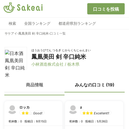
口コミを投稿
検索
全国ランキング
都道府県別ランキング
サケアイ
›
鳳凰美田 剣 辛口純米
›
口コミ一覧
ほうおうびでん つるぎ じからくちじゅんまい
鳳凰美田 剣 辛口純米
小林酒造株式会社 / 栃木県
商品情報
みんなの口コミ (19)
ロッカ
z
Good!
Excellent!!
乾杯数：0
投稿日：9月15日
乾杯数：0
投稿日：5月26日