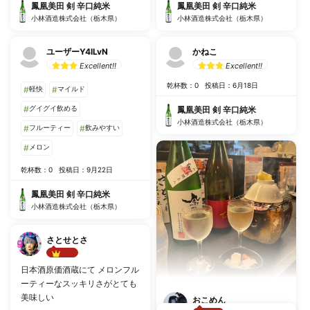
鳳凰美田 剣 辛口純米
鳳凰美田 剣 辛口純米
小林酒造株式会社（栃木県）
小林酒造株式会社（栃木県）
ユーザーY4lLvN
かねこ
Excellent!!
Excellent!!
乾杯数：0
投稿日：6月18日
#
軽快
#
マイルド
#
グイグイ飲める
鳳凰美田 剣 辛口純米
小林酒造株式会社（栃木県）
#
フルーティー
#
飲みやすい
#
メロン
乾杯数：0
投稿日：9月22日
鳳凰美田 剣 辛口純米
小林酒造株式会社（栃木県）
さとせとさ
Best!!
日本酒原価酒蔵にて メロンフル
ーティーなスッキリさがとても
美味しい
おこめん