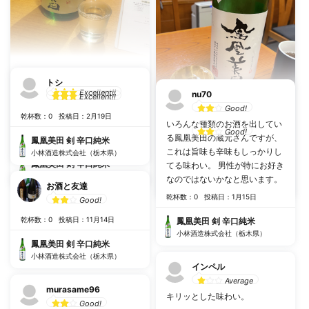
yyy
トシ
Excellent!!
nu70
Excellent!!
キレ感と華やかさのバランスが
Good!
乾杯数：0
投稿日：2月19日
Enom
良い！おいしー！
いろんな種類のお酒を出してい
Good!
る鳳凰美田の蔵元さんですが、
乾杯数：3
投稿日：10月7日
鳳凰美田 剣 辛口純米
これは旨味も辛味もしっかりし
乾杯数：0
投稿日：3月22日
小林酒造株式会社（栃木県）
鳳凰美田 剣 辛口純米
てる味わい。 男性が特にお好き
鳳凰美田 剣 辛口純米
小林酒造株式会社（栃木県）
なのではないかなと思います。
お酒と友達
小林酒造株式会社（栃木県）
乾杯数：0
投稿日：1月15日
Good!
乾杯数：0
投稿日：11月14日
鳳凰美田 剣 辛口純米
小林酒造株式会社（栃木県）
鳳凰美田 剣 辛口純米
小林酒造株式会社（栃木県）
インペル
Average
murasame96
キリッとした味わい。
Good!