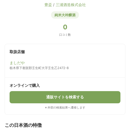
豊盃
/
三浦酒造株式会社
純米大吟醸酒
0
口コミ数
取扱店舗
ましだや
栃木県下都賀郡壬生町大字壬生乙2472-8
オンラインで購入
通販サイトを検索する
※ 外部の検索結果へ遷移します
この日本酒の特徴