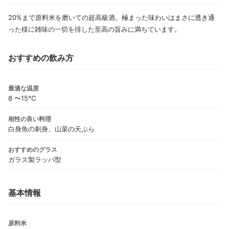
20%まで原料米を磨いての超高級酒。極まった味わいはまさに透き通
った様に雑味の一切を排した至高の旨みに満ちています。
おすすめの飲み方
最適な温度
8 〜15°C
相性の良い料理
白身魚の刺身、山菜の天ぷら
おすすめのグラス
ガラス製ラッパ型
基本情報
原料米