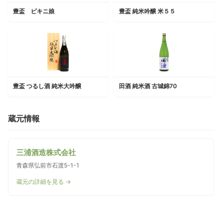
豊盃 ビキニ娘
豊盃 純米吟醸 米５５
豊盃 つるし酒 純米大吟醸
田酒 純米酒 古城錦70
蔵元情報
三浦酒造株式会社
青森県弘前市石渡5-1-1
蔵元の詳細を見る →