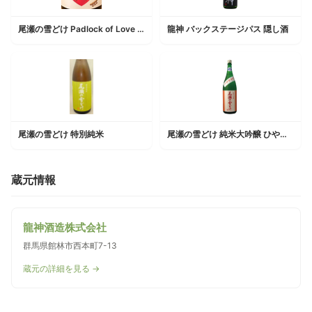
尾瀬の雪どけ Padlock of Love 愛の南京錠
龍神 バックステージパス 隠し酒
尾瀬の雪どけ 特別純米
尾瀬の雪どけ 純米大吟醸 ひやおろし
蔵元情報
龍神酒造株式会社
群馬県館林市西本町7-13
蔵元の詳細を見る →