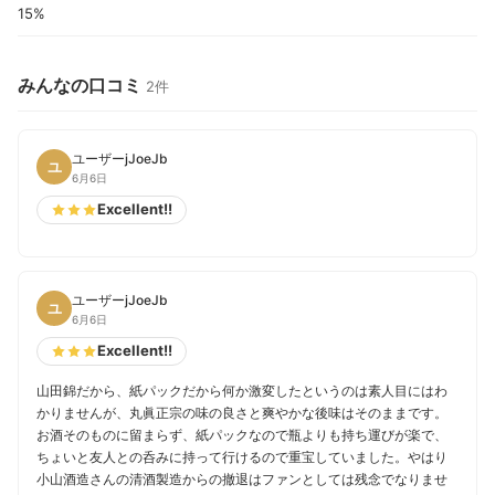
15%
みんなの口コミ
2件
ユーザーjJoeJb
ユ
6月6日
Excellent!!
ユーザーjJoeJb
ユ
6月6日
Excellent!!
山田錦だから、紙パックだから何か激変したというのは素人目にはわ
かりませんが、丸眞正宗の味の良さと爽やかな後味はそのままです。
お酒そのものに留まらず、紙パックなので瓶よりも持ち運びが楽で、
ちょいと友人との呑みに持って行けるので重宝していました。やはり
小山酒造さんの清酒製造からの撤退はファンとしては残念でなりませ