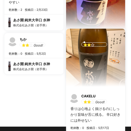
やすい
乾杯数：2
投稿日：2月23日
あさ開 純米大辛口 水神
株式会社あさ開（岩手県）
yyy
ちか
Good!
Good!
2020/12/11
乾杯数：0
投稿日：5月2日
乾杯数：0
投稿日：5月16日
あさ開 純米大辛口 水神
あさ開 純米大辛口 水神
株式会社あさ開（岩手県）
株式会社あさ開（岩手県）
CAKELU
Good!
香りは心地よく抜けるのにしっ
かり旨味が舌に残る。 辛口好き
には外せない
乾杯数：0
投稿日：5月17日