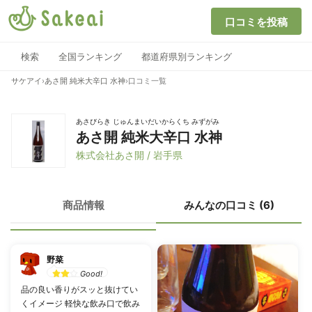
口コミを投稿
検索
全国ランキング
都道府県別ランキング
サケアイ
›
あさ開 純米大辛口 水神
›
口コミ一覧
あさびらき じゅんまいだいからくち みずがみ
あさ開 純米大辛口 水神
株式会社あさ開 / 岩手県
商品情報
みんなの口コミ (6)
野菜
Good!
品の良い香りがスッと抜けてい
くイメージ 軽快な飲み口で飲み