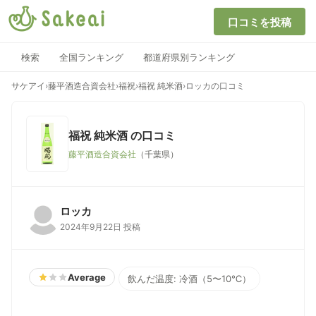
口コミを投稿
検索
全国ランキング
都道府県別ランキング
サケアイ
›
藤平酒造合資会社
›
福祝
›
福祝 純米酒
›
ロッカの口コミ
福祝 純米酒
の口コミ
藤平酒造合資会社
（千葉県）
ロッカ
2024年9月22日 投稿
Average
飲んだ温度: 冷酒（5〜10℃）