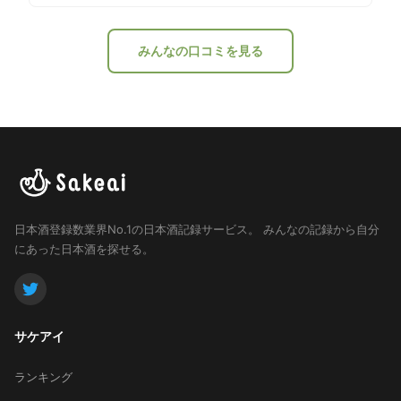
がピリッと刺激する。飲み下すと甘みがもたつかず酸が
締める。酸がイイ仕事をしてる。香りと異なるドライな
後口。ツマミと一緒で映えるかも。
みんなの口コミを見る
日本酒登録数業界No.1の日本酒記録サービス。
みんなの記録から自分
にあった日本酒を探せる。
サケアイ
ランキング