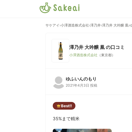
サケアイ
›
小澤酒造株式会社
›
澤乃井
›
澤乃井 大吟醸 凰
›
澤乃井 大吟醸 凰
の口コミ
小澤酒造株式会社
（東京都）
ゆふいんのもり
2021年4月3日 投稿
Best!!
35%まで精米