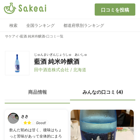
口コミを投稿
検索
全国ランキング
都道府県別ランキング
サケアイ
›
藍酒 純米吟醸酒
›
口コミ一覧
じゅんまいぎんじょうしゅ あいしゅ
藍酒 純米吟醸酒
田中酒造株式会社 / 北海道
商品情報
みんなの口コミ (4)
ささ
Good!
飲んだ初めは甘く、後味はちょ
っと苦味があって全体的にまろ