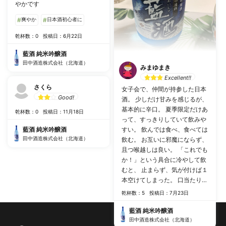
やかです
#
爽やか
#
日本酒初心者に
乾杯数：0
投稿日：6月22日
藍酒 純米吟醸酒
田中酒造株式会社（北海道）
みまゆまき
Excellent!!
さくら
女子会で、仲間が持参した日本
Good!
酒。 少しだけ甘みを感じるが、
基本的に辛口。 夏季限定だけあ
乾杯数：0
投稿日：11月18日
って、すっきりしていて飲みや
すい。 飲んでは食べ、食べては
藍酒 純米吟醸酒
田中酒造株式会社（北海道）
飲む。 お互いに邪魔にならず、
且つ喉越しは良い。 「これでも
か！」という具合に冷やして飲
むと、 止まらず、気が付けば１
本空けてしまった。 口当たりが
軽いので、【THE 日本酒】が好
乾杯数：5
投稿日：7月23日
きな人には 物足りないかもしれ
ないが、私的には今飲むべき日
藍酒 純米吟醸酒
本酒だと思う。
田中酒造株式会社（北海道）