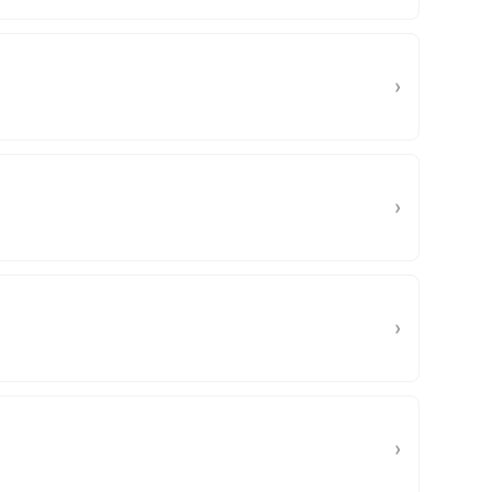
›
›
›
›