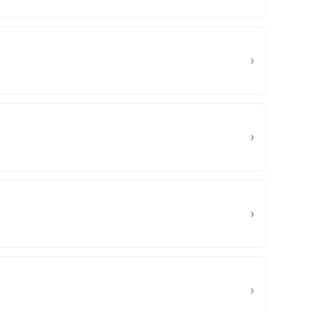
›
›
›
›