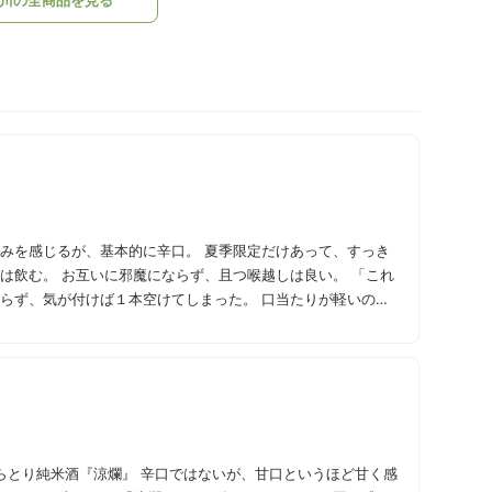
甘みを感じるが、基本的に辛口。 夏季限定だけあって、すっき
は飲む。 お互いに邪魔にならず、且つ喉越しは良い。 「これ
まらず、気が付けば１本空けてしまった。 口当たりが軽いの
 物足りないかもしれないが、私的には今飲むべき日本酒だと思う。
口ではないが、甘口というほど甘く感