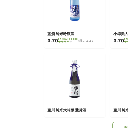
藍酒 純米吟醸酒
小樽美人
3.70
SAKEAI SCORE
3.70
SA
4件の口コミ
宝川 純米大吟醸 受賞酒
宝川 純
宝