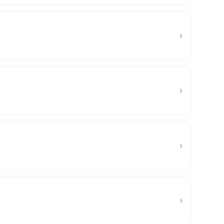
›
›
›
›