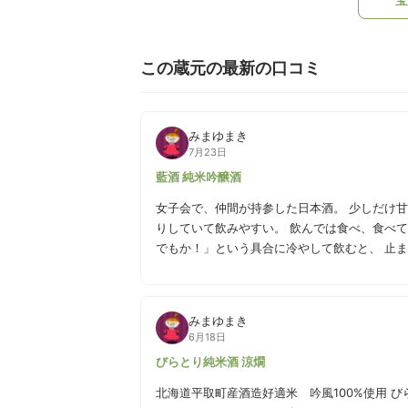
この蔵元の最新の口コミ
みまゆまき
7月23日
藍酒 純米吟醸酒
女子会で、仲間が持参した日本酒。 少しだけ
りしていて飲みやすい。 飲んでは食べ、食べて
でもか！」という具合に冷やして飲むと、 止
で、【THE 日本酒】が好きな人には
みまゆまき
6月18日
びらとり純米酒 涼燗
北海道平取町産酒造好適米 吟風100%使用 びらとり純米酒『涼爛』 辛