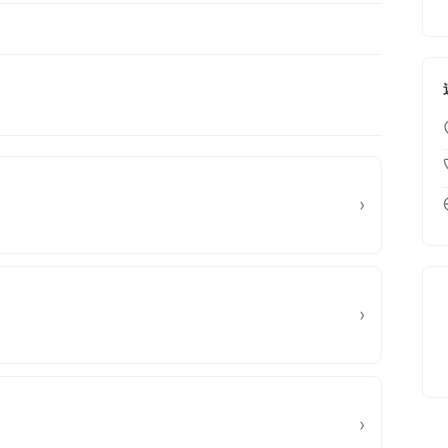
›
›
›