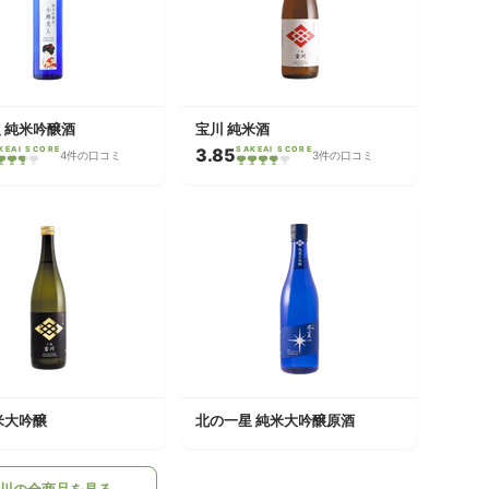
 純米吟醸酒
宝川 純米酒
KEAI SCORE
3.85
SAKEAI SCORE
4件の口コミ
3件の口コミ
米大吟醸
北の一星 純米大吟醸原酒
川の全商品を見る