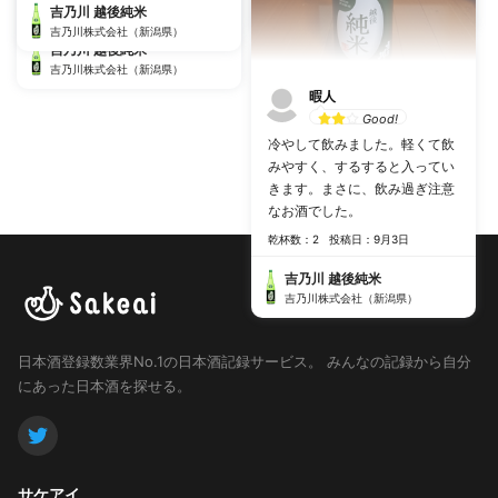
乾杯数：2
投稿日：9月3日
吉乃川 越後純米
吉乃川株式会社（新潟県）
吉乃川株式会社（新潟県）
吉乃川 越後純米
吉乃川株式会社（新潟県）
暇人
Good!
冷やして飲みました。軽くて飲
みやすく、するすると入ってい
きます。まさに、飲み過ぎ注意
なお酒でした。
乾杯数：2
投稿日：9月3日
吉乃川 越後純米
吉乃川株式会社（新潟県）
日本酒登録数業界No.1の日本酒記録サービス。
みんなの記録から自分
にあった日本酒を探せる。
サケアイ