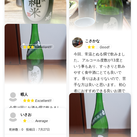
まめ
こさかな
Excellent!!
Good!
今回、常温とぬる燗で飲みまし
乾杯数：1
投稿日：4月9日
た。 アルコール度数が13度と
いう事もあり、すっきりと飲み
吉乃川 越後純米
吉乃川株式会社（新潟県）
やすく食中酒にとても良いで
す。 香りはあまりないので、苦
手な方は良いと思います。 初心
者におすすめできる良いお酒で
暇人
す。
Excellent!!
#
するする飲める
今度は同じお酒を燗で飲みまし
た。やはり軽くて飲みやすいの
いさお
#
日本酒初心者に
で、燗酒を始める方にもよいか
Average
乾杯数：6
投稿日：1月2日
と思います。なかなかお買い得
乾杯数：0
投稿日：7月27日
な一本でした。
吉乃川 越後純米