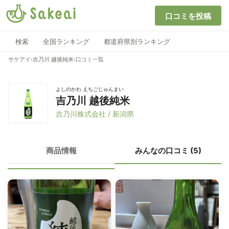
口コミを投稿
検索
全国ランキング
都道府県別ランキング
サケアイ
›
吉乃川 越後純米
›
口コミ一覧
よしのかわ えちごじゅんまい
吉乃川 越後純米
吉乃川株式会社 / 新潟県
商品情報
みんなの口コミ (5)