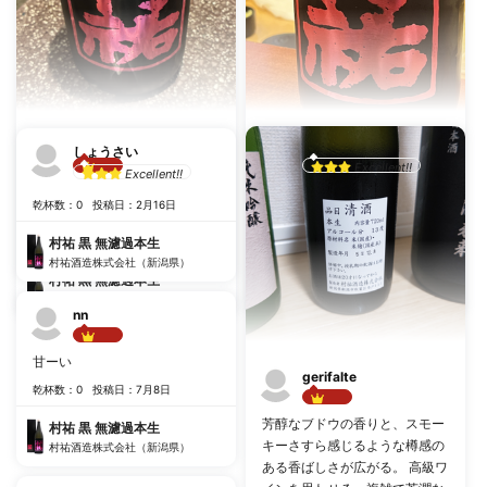
U
としっち
しょうさい
Excellent!!
Excellent!!
Best!!
甘うま！ 衝撃的な旨さてした！
#
後味スッキリ
#
旨味
乾杯数：0
投稿日：2月16日
仕方ないけどお高いですね
乾杯数：0
投稿日：1月18日
乾杯数：1
投稿日：6月13日
村祐 黒 無濾過本生
村祐酒造株式会社（新潟県）
村祐 黒 無濾過本生
村祐 黒 無濾過本生
村祐酒造株式会社（新潟県）
村祐酒造株式会社（新潟県）
nn
Best!!
甘ーい
gerifalte
乾杯数：0
投稿日：7月8日
Best!!
芳醇なブドウの香りと、スモー
村祐 黒 無濾過本生
キーさすら感じるような樽感の
村祐酒造株式会社（新潟県）
ある香ばしさが広がる。 高級ワ