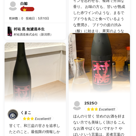
インを思わせる、複雑で芳潤な
白鯨
香り。 お味の方も、甘いが熟成
した赤ワインのような、まるで
Best!!
ブドウを丸ごと食べているよう
乾杯数：0
投稿日：5月10日
な豊潤さ。 ブドウの皮の渋み
村祐 黒 無濾過本生
（酸）に始まり、果実のような
村祐酒造株式会社（新潟県）
ジューシーさが口いっぱいに広
がり、ほとんど感じない程度の
#
濃厚な口当たり
#
ブドウ
微かな苦味で流れていく… 残る
のは心地良い、仄かな余韻。 甘
#
華やか
い熟したブドウを食べているの
乾杯数：2
投稿日：7月7日
に、口に残るものがなく、次へ
次へと 本日も贅沢に稀少な日本
村祐 黒 無濾過本生
酒をいただきました〜 唇を舐め
村祐酒造株式会社（新潟県）
ても分かる甘さ！なのに、くど
さが全くない。 アルコール度も
13度と低めで、いろんな方に特
2525○
別な一時を楽しんでいただける
Excellent!!
1本だと思います。 （手に入る
くまこ
とは言っておりません、ご了承
ほんのり甘く 甘めのお酒を好ま
Excellent!!
の程をお願いします
ない方でも美味しく頂ける こん
甘くて、和三盆の甘さを追求し
なお酒 やばくないですか？ や
たとのこと。最低限の情報しか
ばいという言葉は、若者言葉の