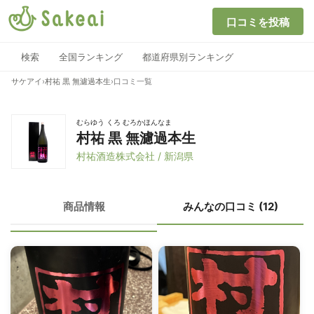
口コミを投稿
検索
全国ランキング
都道府県別ランキング
サケアイ
›
村祐 黒 無濾過本生
›
口コミ一覧
むらゆう くろ むろかほんなま
村祐 黒 無濾過本生
村祐酒造株式会社 / 新潟県
商品情報
みんなの口コミ (12)