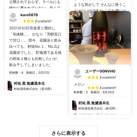
公開されておらず、ラベルにも
ような気がして そんなに使うこ
確かに書かれていない。甘くて
とはないのですが このお酒には
飲みやすく、主人が好きだと言
koro5678
他に当てはまる言葉を見つけら
って大半飲んでしまいました
Excellent!!
れません やばい。 オーナーは
が、いいお値段。1/8に飲んだ
2021/03/20宮坂君と開封し
一人で酒蔵を守っておられるの
もの。
「初体験」。 かなり「芳醇旨口
だそう 素敵です 知らない街で
で甘口」。 而今、花陽浴と飲み
乾杯数：6
投稿日：1月12日
ふと訪れた田舎町で ちょっとし
乾杯数：6
投稿日：1月17日
比べても、村祐No.１、No.2は
た時間潰しで このお酒が飾られ
村祐 黒 無濾過本生
花陽浴でした。 貯蔵酒である他
てあれば間違いなく訪れてしま
村祐 黒 無濾過本生
村祐酒造株式会社（新潟県）
の村祐２種とも比較したいが、
うと思います そんなお酒、
村祐酒造株式会社（新潟県）
飲み干してしまいました。
2022年、まだ始まって間もあ
ユーザー00NVH0
りませんが 筆不精なわたくしが
乾杯数：6
投稿日：3月21日
Excellent!!
筆をとってしまう (実際はスマ
ちびちび
村祐 黒 無濾過本生
ホで親指を動かすだけですが)
メロン
Excellent!!
村祐酒造株式会社（新潟県）
そんなお酒 全ての日本酒好きに
乾杯数：0
投稿日：6月25日
飲んでもらいたい わたしが、そ
乾杯数：1
投稿日：12月28日
う勧めるお酒です。
村祐 黒 無濾過本生
村祐 黒 無濾過本生
村祐酒造株式会社（新潟県）
村祐酒造株式会社（新潟県）
さらに表示する