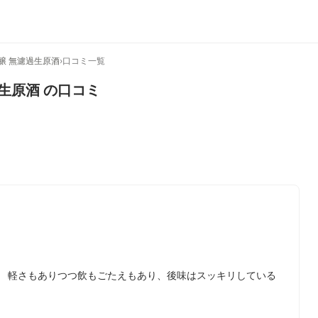
醸 無濾過生原酒
›
口コミ一覧
過生原酒
の口コミ
。 軽さもありつつ飲もごたえもあり、後味はスッキリしている