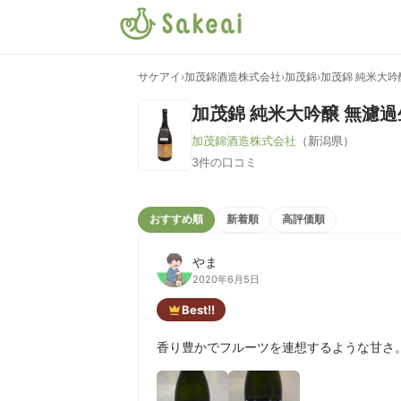
サケアイ
›
加茂錦酒造株式会社
›
加茂錦
›
加茂錦 純米大吟
加茂錦 純米大吟醸 無濾
加茂錦酒造株式会社
（新潟県）
3件の口コミ
おすすめ順
新着順
高評価順
やま
2020年6月5日
Best!!
香り豊かでフルーツを連想するような甘さ