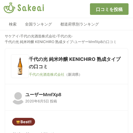
口コミを投稿
検索
全国ランキング
都道府県別ランキング
サケアイ
›
千代の光酒造株式会社
›
千代の光
›
千代の光 純米吟醸 KENICHIRO 熟成タイプ
›
ユーザーMmfXp8の口コミ
千代の光 純米吟醸 KENICHIRO 熟成タイプ
の口コミ
千代の光酒造株式会社
（新潟県）
ユーザーMmfXp8
2020年6月5日 投稿
Best!!