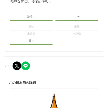
芳醇な甘口。冷酒が好い。
濃淳さ
甘辛
酸味
余韻
未評価
未評価
香り
シェア
この日本酒の詳細