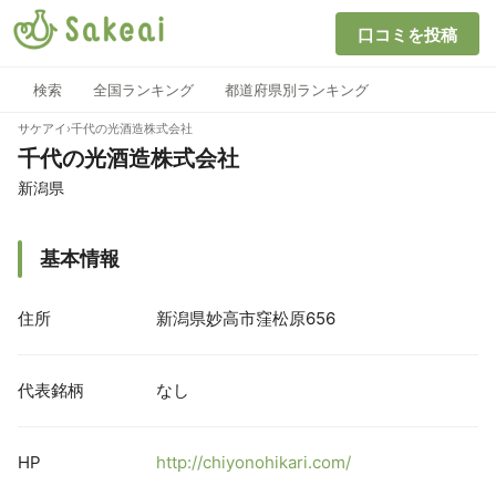
口コミを投稿
検索
全国ランキング
都道府県別ランキング
サケアイ
›
千代の光酒造株式会社
千代の光酒造株式会社
新潟県
基本情報
住所
新潟県妙高市窪松原656
代表銘柄
なし
HP
http://chiyonohikari.com/