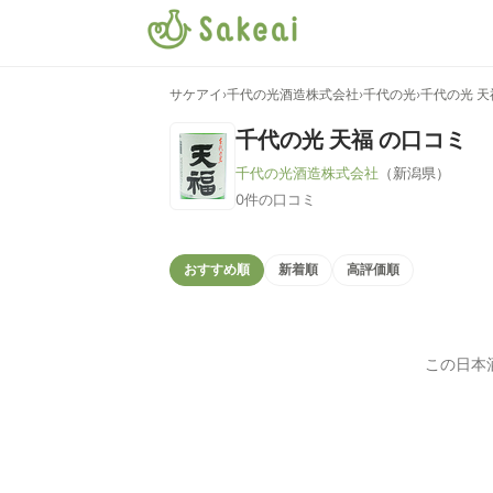
サケアイ
›
千代の光酒造株式会社
›
千代の光
›
千代の光 天
千代の光 天福
の口コミ
千代の光酒造株式会社
（新潟県）
0件の口コミ
おすすめ順
新着順
高評価順
この日本