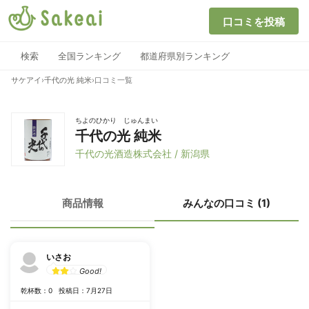
口コミを投稿
検索
全国ランキング
都道府県別ランキング
サケアイ
›
千代の光 純米
›
口コミ一覧
ちよのひかり じゅんまい
千代の光 純米
千代の光酒造株式会社 / 新潟県
商品情報
みんなの口コミ (1)
いさお
Good!
乾杯数：0
投稿日：7月27日