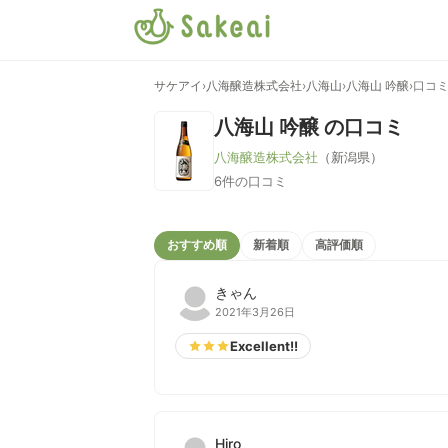
サケアイ
›
八海醸造株式会社
›
八海山
›
八海山 吟醸
›
口コ
八海山 吟醸
の口コミ
八海醸造株式会社
（新潟県）
6件の口コミ
おすすめ順
新着順
高評価順
きゃん
2021年3月26日
Excellent!!
Hiro