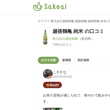
サケアイ
›
株式会社越後鶴亀
›
越後鶴亀
›
越後鶴亀 純米
›
越後鶴亀 純米
の口コミ
株式会社越後鶴亀
（新潟県）
13件の口コミ
おすすめ順
新着順
高評価順
こさかな
2021年6月15日
Best!!
お米の旨味が感じられて、軽やかで飲みや
す。