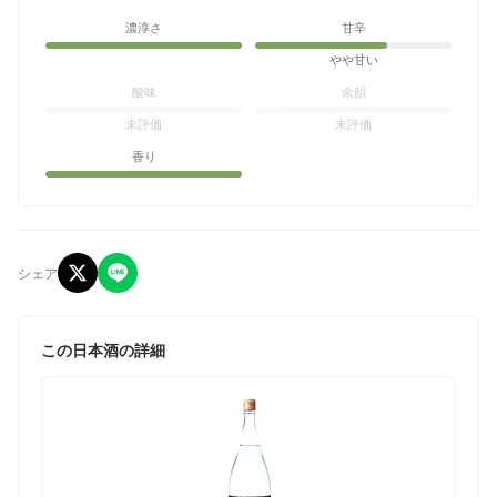
濃淳さ
甘辛
やや甘い
酸味
余韻
未評価
未評価
香り
シェア
この日本酒の詳細