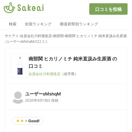
口コミを投稿
検索
全国ランキング
都道府県別ランキング
サケアイ
›
合資会社川村酒造店
›
南部関
›
南部関 ヒカリノミチ 純米直汲み生原酒
›
ユーザーsMshqMの口コミ
南部関 ヒカリノミチ 純米直汲み生原酒
の
口コミ
合資会社川村酒造店
（岩手県）
ユーザーsMshqM
2020年9月18日 投稿
Good!