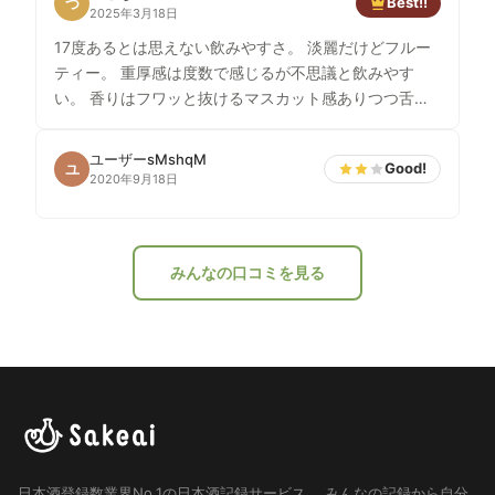
Best!!
つ
2025年3月18日
17度あるとは思えない飲みやすさ。 淡麗だけどフルー
ティー。 重厚感は度数で感じるが不思議と飲みやす
い。 香りはフワッと抜けるマスカット感ありつつ舌か
らはスッと抜ける。 うまーい。ひとめぼれいいのか。
ユーザーsMshqM
Good!
ユ
2020年9月18日
みんなの口コミを見る
日本酒登録数業界No.1の日本酒記録サービス。
みんなの記録から自分