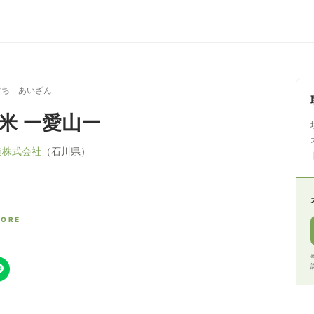
ぐち あいざん
純米 ー愛山ー
造株式会社
（石川県）
CORE