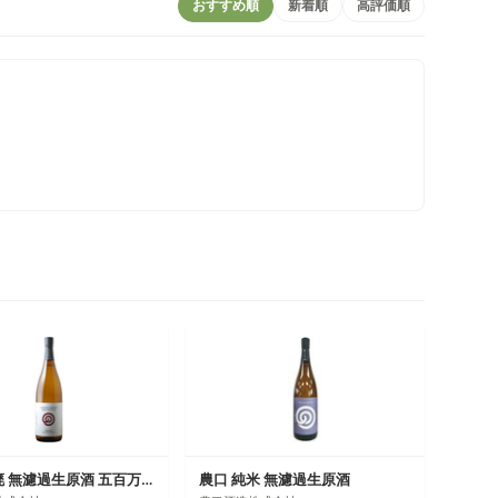
おすすめ順
新着順
高評価順
農口 山廃 無濾過生原酒 五百万石
農口 純米 無濾過生原酒