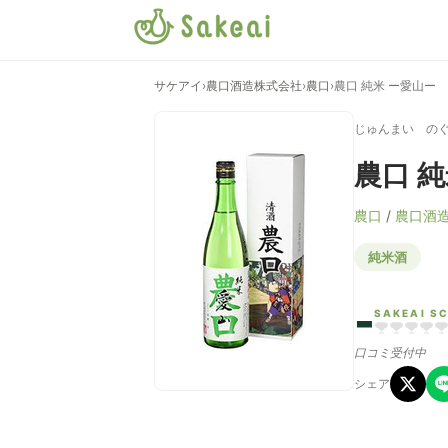
サケアイ
›
農口酒造株式会社
›
農口
›
農口 純米 ー愛山ー
じゅんまい の
農口 
農口
/
農口酒
純米酒
-
SAKEAI S
口コミ受付中
シェア