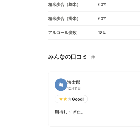
精米歩合（麹米）
60%
精米歩合（掛米）
60%
アルコール度数
18%
みんなの口コミ
1件
海太郎
海
12月11日
Good!
期待しすぎた。