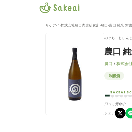
サケアイ
›
株式会社農口尚彦研究所
›
農口
›
農口 純米 無
のぐち じゅん
農口 
農口
/
株式会
吟醸酒
-
SAKEAI S
口コミ受付中
シェア