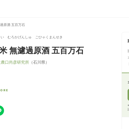
濾過原酒 五百万石
まい むろかげんしゅ ごひゃくまんせき
純米 無濾過原酒 五百万石
社農口尚彦研究所
（石川県）
CORE