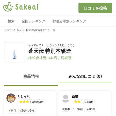
口コミを投稿
検索
全国ランキング
都道府県別ランキング
サケアイ
›
蒼天伝 特別本醸造
›
口コミ一覧
そうてんでん とくべつほんじょうぞう
蒼天伝 特別本醸造
株式会社男山本店 / 宮城県
商品情報
みんなの口コミ (6)
としっち
白鷺
Excellent!!
Good!
乾杯数：0
投稿日：4月16日
#
辛口
#
刺身に合う