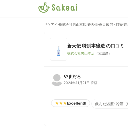
サケアイ
›
株式会社男山本店
›
蒼天伝
›
蒼天伝 特別本醸造
蒼天伝 特別本醸造
の口コミ
株式会社男山本店
（宮城県）
やまだろ
2024年11月21日 投稿
Excellent!!
飲んだ温度: 冷酒（