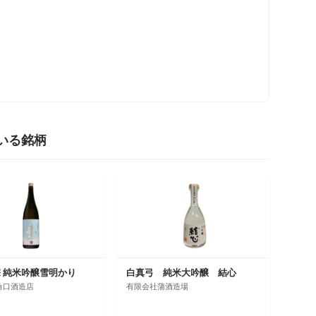
。
いる銘柄
 純米吟醸雪明かり
白真弓 純米大吟醸 結心
角口酒造店
有限会社蒲酒造場