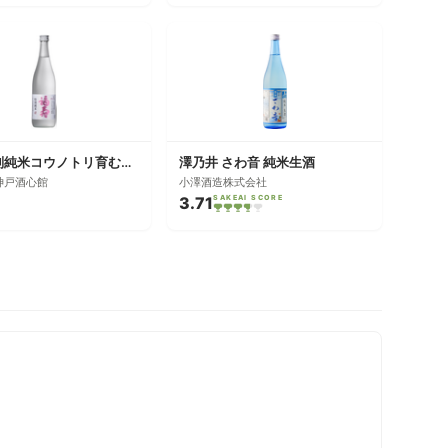
福寿 特別純米コウノトリ育むお米コシヒカリ
澤乃井 さわ音 純米生酒
神戸酒心館
小澤酒造株式会社
3.71
SAKEAI SCORE