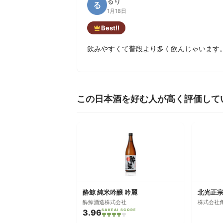
るり
る
1月18日
Best!!
飲みやすくて普段より多く飲んじゃいます
この日本酒を好む人が高く評価して
酔鯨 純米吟醸 吟麗
北光正宗
酔鯨酒造株式会社
株式会社
3.96
SAKEAI SCORE