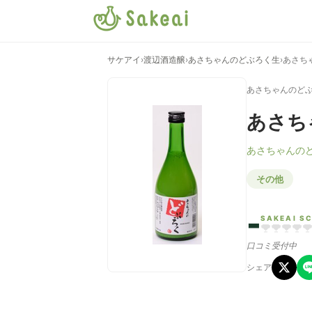
サケアイ
›
渡辺酒造醸
›
あさちゃんのどぶろく生
›
あさち
あさちゃんのど
あさち
あさちゃんの
その他
-
SAKEAI S
口コミ受付中
シェア