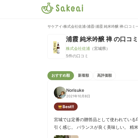
サケアイ
›
株式会社佐浦
›
浦霞
›
浦霞 純米吟醸 禅
›
口コミ
浦霞 純米吟醸 禅
の口コ
株式会社佐浦
（宮城県）
5件の口コミ
おすすめ順
新着順
高評価順
Norisuke
2021年10月8日
Best!!
宮城では定番の贈答品として使われている
引く感じ。 バランスが良く美味しい。 精米歩合5