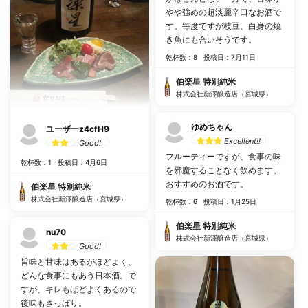
やや強めの超淡麗辛口なお酒で
す。毎度ですが枝豆、白身の焼
き魚にも合いそうです。
乾杯数：8
投稿日：7月11日
伯楽星 特別純米
株式会社新澤醸造店（宮城県）
ゆめちゃん
ユーザーz4cfH9
Excellent!!
Good!
フルーティーですが、食事の味
乾杯数：1
投稿日：4月6日
を邪魔することなく飲めます。
おすすめのお酒です。
伯楽星 特別純米
株式会社新澤醸造店（宮城県）
乾杯数：6
投稿日：1月25日
伯楽星 特別純米
nu70
株式会社新澤醸造店（宮城県）
Good!
旨味と甘味はあるがほどよく、
どんな食事にもあう日本酒。で
すが、キレもほどよくあるので
後味もさっぱり。