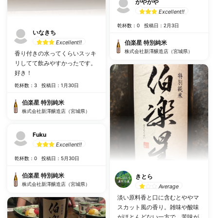
がやがや
Excellent!!
乾杯数：0
投稿日：2月3日
いなきち
Excellent!!
伯楽星 特別純米
株式会社新澤醸造店（宮城県）
香り付きの水ってくらいスッキ
リしてて飲みやすかったです。
好き！
乾杯数：3
投稿日：1月30日
伯楽星 特別純米
株式会社新澤醸造店（宮城県）
Fuku
Excellent!!
乾杯数：0
投稿日：5月30日
伯楽星 特別純米
きとら
株式会社新澤醸造店（宮城県）
Average
淡い原料香と口に含むとややマ
スカット風の香り。雑味や酸味
がほとんどない一方で、苦味が