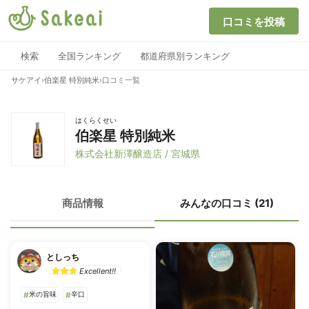
口コミを投稿
検索
全国ランキング
都道府県別ランキング
サケアイ
›
伯楽星 特別純米
›
口コミ一覧
はくらくせい
伯楽星 特別純米
株式会社新澤醸造店 / 宮城県
商品情報
みんなの口コミ (21)
としっち
Excellent!!
#
米の旨味
#
辛口