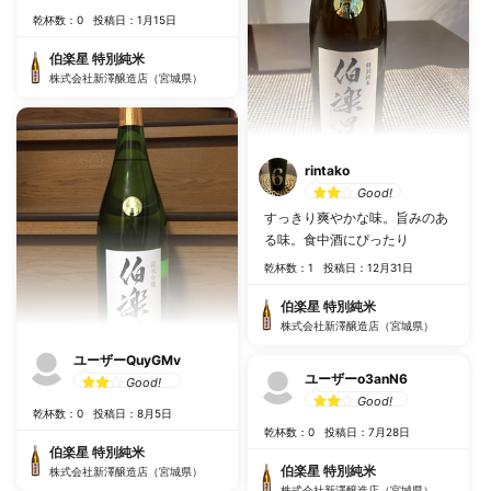
乾杯数：0
投稿日：1月15日
伯楽星 特別純米
株式会社新澤醸造店（宮城県）
rintako
Good!
すっきり爽やかな味。旨みのあ
る味。食中酒にぴったり
乾杯数：1
投稿日：12月31日
伯楽星 特別純米
株式会社新澤醸造店（宮城県）
ユーザーQuyGMv
ユーザーo3anN6
Good!
Good!
乾杯数：0
投稿日：8月5日
乾杯数：0
投稿日：7月28日
伯楽星 特別純米
伯楽星 特別純米
株式会社新澤醸造店（宮城県）
株式会社新澤醸造店（宮城県）