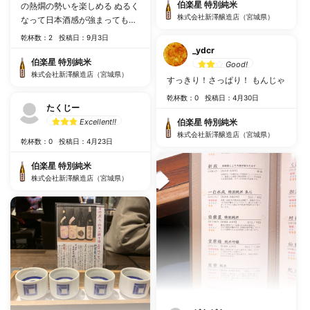
伯楽星 特別純米
の熱燗の勢いを楽しめる ぬるく
株式会社新澤醸造店（宮城県）
なって日本酒感が強まっても嫌
味がない
乾杯数：2
投稿日：9月3日
_ydcr
伯楽星 特別純米
Good!
株式会社新澤醸造店（宮城県）
すっきり！さっぱり！ もんじゃ
乾杯数：0
投稿日：4月30日
たくじー
Excellent!!
伯楽星 特別純米
株式会社新澤醸造店（宮城県）
乾杯数：0
投稿日：4月23日
伯楽星 特別純米
株式会社新澤醸造店（宮城県）