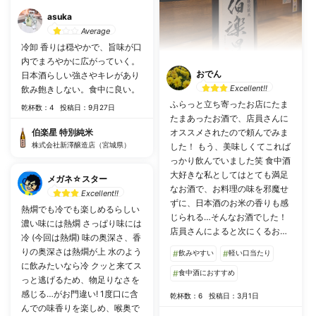
asuka
Average
冷卸 香りは穏やかで、旨味が口
内でまろやかに広がっていく。
おでん
日本酒らしい強さやキレがあり
Excellent!!
飲み飽きしない。食中に良い。
ふらっと立ち寄ったお店にたま
乾杯数：4
投稿日：9月27日
たまあったお酒で、店員さんに
伯楽星 特別純米
オススメされたので頼んでみま
株式会社新澤醸造店（宮城県）
した！ もう、美味しくてこれば
っかり飲んでいました笑 食中酒
大好きな私としてはとても満足
メガネ☆スター
なお酒で、お料理の味を邪魔せ
Excellent!!
ずに、日本酒のお米の香りも感
熱燗でも冷でも楽しめるらしい
じられる…そんなお酒でした！
濃い味には熱燗 さっぱり味には
店員さんによると次にくるお
冷 (今回は熱燗) 味の奥深さ、香
酒、かなんかに選ばれたとのこ
りの奥深さは熱燗が上 水のよう
#
飲みやすい
#
軽い口当たり
とでしたが、調べてみてもその
に飲みたいなら冷 クッと来てス
ような情報は見つけられません
#
食中酒におすすめ
っと逃げるため、物足りなさを
でした… とりあえず、2022年
感じる…がお門違い! 1度口に含
乾杯数：6
投稿日：3月1日
世界酒蔵ランキングで5つ星を
んでの味香りを楽しめ、喉奥で
獲得した酒蔵様のようです！