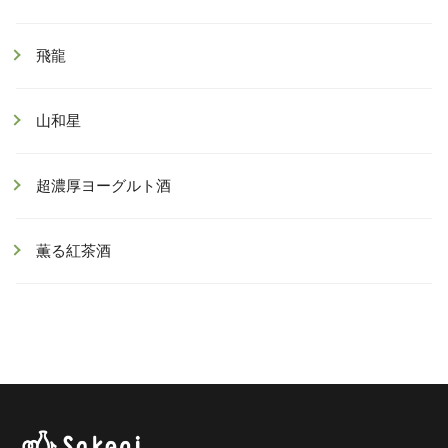
飛龍
山和星
超濃厚ヨーグルト酒
薫る紅茶酒