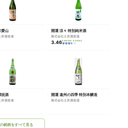
米愛山
開運 涼々 特別純米酒
土井酒造場
株式会社土井酒造場
3.46
SAKEAI SCORE
撰祝酒
開運 遠州の四季 特別本醸造
土井酒造場
株式会社土井酒造場
の銘柄をすべて見る