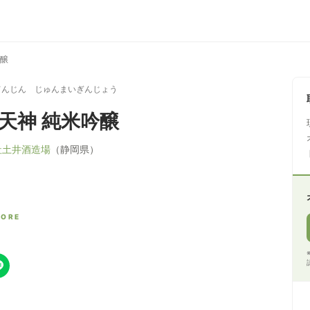
吟醸
てんじん じゅんまいぎんじょう
高天神 純米吟醸
社土井酒造場
（静岡県）
CORE