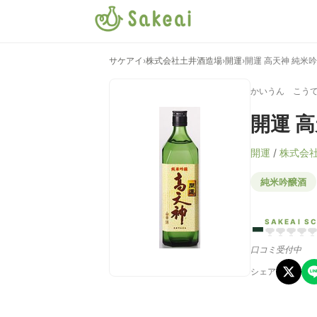
サケアイ
›
株式会社土井酒造場
›
開運
›
開運 高天神 純米
かいうん こう
開運 
開運
/
株式会
純米吟醸酒
-
SAKEAI S
口コミ受付中
シェア