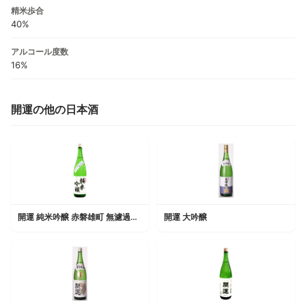
精米歩合
40%
アルコール度数
16%
開運の他の日本酒
開運 純米吟醸 赤磐雄町 無濾過生原酒
開運 大吟醸