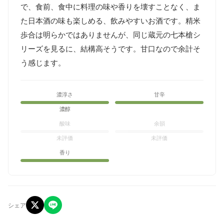
で、食前、食中に料理の味や香りを壊すことなく、ま
た日本酒の味も楽しめる、飲みやすいお酒です。精米
歩合は明らかではありませんが、同じ蔵元の七本槍シ
リーズを見るに、結構高そうです。甘口なので余計そ
う感じます。
濃淳さ
甘辛
濃醇
酸味
余韻
未評価
未評価
香り
シェア