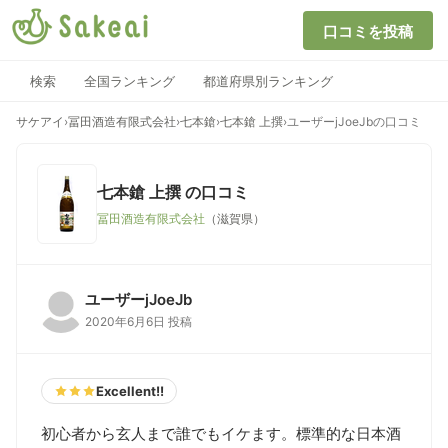
口コミを投稿
検索
全国ランキング
都道府県別ランキング
サケアイ
›
冨田酒造有限式会社
›
七本鎗
›
七本鎗 上撰
›
ユーザーjJoeJbの口コミ
七本鎗 上撰
の口コミ
冨田酒造有限式会社
（滋賀県）
ユーザーjJoeJb
2020年6月6日 投稿
Excellent!!
初心者から玄人まで誰でもイケます。標準的な日本酒