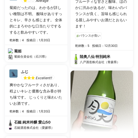
Average
フルーティな甘さと酸味、ほの
菊姫だったのは、わかるが詳し
かに渋みがあるが、味わいのバ
い種類は不明。 酸味がありすっ
ランスが良く、旨味も感じられ
とキレ、辛さも感じます。 全体
る親しみやすいお酒だとおもい
的にまろやかな口当たりでする
ます！
すると飲みやすいです。
#
バランスが良い
乾杯数：4
投稿日：1月20日
乾杯数：5
投稿日：12月30日
菊姫
陸奥八仙 特別純米
菊姫合資会社（石川県）
八戸酒造株式会社（青森県）
ふじ
Excellent!!
爽やかなフルーティさがあり、
程よいキレと優雅な含み香が持
ち味です。 じっくりと味わいた
いお酒です。
乾杯数：4
投稿日：1月20日
石鎚 純米吟醸 愛山50
石鎚酒造株式会社（愛媛県）