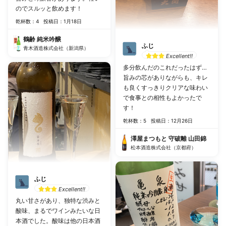
のでスルッと飲めます！
乾杯数：4
投稿日：1月18日
鶴齢 純米吟醸
ふじ
青木酒造株式会社（新潟県）
Excellent!!
多分飲んだのこれだったはず…
旨みの芯がありながらも、キレ
も良くすっきりクリアな味わい
で食事との相性もよかったで
す！
乾杯数：5
投稿日：12月26日
澤屋まつもと 守破離 山田錦
松本酒造株式会社（京都府）
ふじ
Excellent!!
丸い甘さがあり、独特な渋みと
酸味、まるでワインみたいな日
本酒でした。酸味は他の日本酒