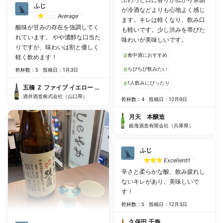
ふじ
が冷酒などよりも心地よく感じ
Average
ます。キレは軽くなり、飲み口
酸味が甘みの存在を強調してく
も軽いです。少し渋みを帯びた
れています。 やや濃醇な口当た
味わいが美味しいです。
りですが、味わいは割と優しく
#
食中酒におすすめ
軽く飲めます！
#
ちびちび飲みたい
乾杯数：5
投稿日：1月3日
#
1人飲みにぴったり
五橋 Ｚ ファイブ イエロー 白糀純米無濾過生原酒
酒井酒造株式会社（山口県）
乾杯数：4
投稿日：12月9日
月天 本醸造
銀海酒造有限会社（兵庫県）
ふじ
Excellent!!
辛さと柔らかな酸、飲み疲れし
ないキレがあり、美味しいで
す！
乾杯数：5
投稿日：12月3日
久保田 千寿