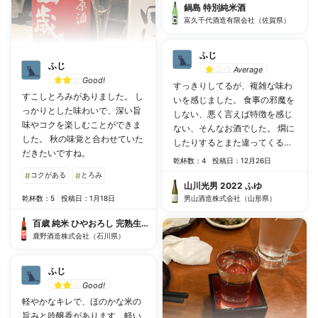
鍋島 特別純米酒
富久千代酒造有限会社（佐賀県）
ふじ
ふじ
Average
Good!
すっきりしてるが、複雑な味わ
すこしとろみがありました。 し
いを感じました。 食事の邪魔を
っかりとした味わいで、深い旨
しない、悪く言えば特徴を感じ
味やコクを楽しむことができま
ない、そんなお酒でした。 燗に
した。 秋の味覚と合わせていた
したりするとまた違ってくるの
だきたいですね。
かもしれません。
乾杯数：4
投稿日：12月26日
#
コクがある
#
とろみ
山川光男 2022 ふゆ
乾杯数：5
投稿日：1月18日
男山酒造株式会社（山形県）
百歳 純米 ひやおろし 完熟生詰原酒
鹿野酒造株式会社（石川県）
ふじ
Good!
軽やかなキレで、ほのかな米の
旨みと吟醸香があります。軽い