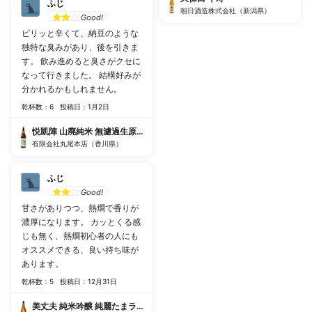
ふじ
朝日酒造株式会社（新潟県）
Good!
ピリッと辛くて、納豆のような
独特な臭みがあり、後を引きま
す。 飲み進めると臭さがクセに
なって行きました。 結構好みが
分かれるかもしれません。
乾杯数：6
投稿日：1月2日
悦凱陣 山廃純米 無濾過生原酒 讃州雄町
有限会社丸尾本店（香川県）
ふじ
Good!
甘さがありつつ、熱燗で香りが
濃厚になります。 カッとくる感
じも無く、熱燗初心者の人にも
オススメできる、良い持ち味が
あります。
乾杯数：5
投稿日：12月31日
美丈夫 純米吟醸 純麗たまラベル