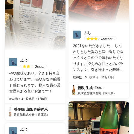
ふじ
Excellent!!
2021をいただきました。 じん
わりとした旨みと深い香りでゆ
っくりと口の中で味わいたくな
ふじ
ります。控えめな甘さとのバラ
Good!
ンスよく、引き締まった酸味が
やや酸味があり、辛さも持ち合
あり、少し古さを感じる部分も
乾杯数：5
投稿日：12月21日
わせています。 穏やかな吟醸香
ありました。
も感じられます。 様々な賞の受
新政 生成-Ecru-
賞歴もある良いお酒です！
新政酒造株式会社（秋田県）
乾杯数：4
投稿日：1月9日
香住鶴 山廃 吟醸純米
香住鶴株式会社（兵庫県）
ふじ