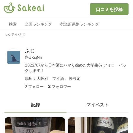
口コミを投稿
検索
全国ランキング
都道府県別ランキング
サケアイ
›
ふじ
ふじ
@UKsjNh
2022/07から日本酒にハマり始めた大学生🍶 フォローバッ
クします！
場所：大阪府
マイ酒：
未設定
7
2
フォロー
フォロワー
記録
マイベスト