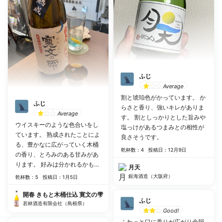
ふじ
Average
割と琥珀色がかっています。 か
ふじ
らさと香り、強いキレがありま
Average
す。 割としっかりとした旨みや
ウイスキーのような色合いをし
塩っけがあるつまみとの相性が
ています。 熟成されたことによ
良さそうです。
る、豊かなに広がっていく木桶
乾杯数：4
投稿日：12月9日
の香り、とろみのある甘みがあ
ります。 好みは分かれるかもし
月天
れません。
銀海酒造（大阪府）
乾杯数：5
投稿日：1月5日
開春 きもと木桶仕込 寛文の雫
ふじ
若林酒造有限会社（島根県）
Good!
ふわっと口に香りが広がり余韻