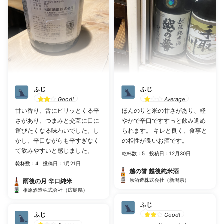
ふじ
ふじ
Good!
Average
甘い香り、舌にピリッとくる辛
ほんのりと米の甘さがあり、軽
さがあり、つまみと交互に口に
やかで辛口ですすっと飲み進め
運びたくなる味わいでした。し
られます。 キレと良く、食事と
かし、辛口ながらも辛すぎなく
の相性が良いお酒です。
て飲みやすいと感じました。
乾杯数：5
投稿日：12月30日
乾杯数：4
投稿日：1月21日
越の誉 越後純米酒
原酒造株式会社（新潟県）
雨後の月 辛口純米
相原酒造株式会社（広島県）
ふじ
ふじ
Good!