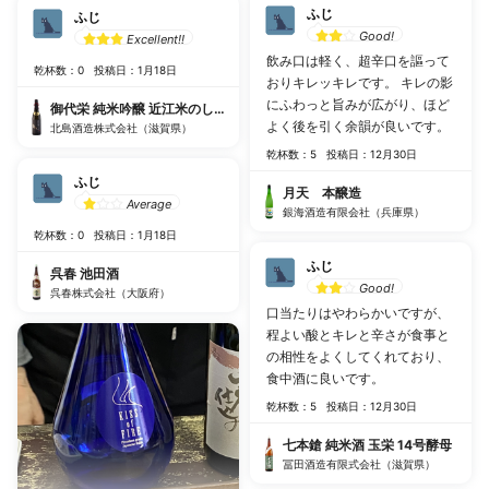
ふじ
ふじ
Good!
Excellent!!
飲み口は軽く、超辛口を謳って
乾杯数：0
投稿日：1月18日
おりキレッキレです。 キレの影
にふわっと旨みが広がり、ほど
御代栄 純米吟醸 近江米のしずく
よく後を引く余韻が良いです。
北島酒造株式会社（滋賀県）
乾杯数：5
投稿日：12月30日
ふじ
月天 本醸造
Average
銀海酒造有限会社（兵庫県）
乾杯数：0
投稿日：1月18日
ふじ
呉春 池田酒
Good!
呉春株式会社（大阪府）
口当たりはやわらかいですが、
程よい酸とキレと辛さが食事と
の相性をよくしてくれており、
食中酒に良いです。
乾杯数：5
投稿日：12月30日
七本鎗 純米酒 玉栄 14号酵母
冨田酒造有限式会社（滋賀県）