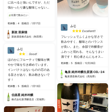
に比べると強いんですが、ただ
強かったり嫌な酸味じゃないと
ころがまたすごい。 ほのかな炭
#
冷酒で飲みたい
酸も感じられ、香りの広がりも
心地よかったです。
乾杯数：4
投稿日：1月17日
ふじ
Excellent!!
新政 亜麻猫
フレッシュでふくよかな甘さで
新政酒造株式会社（秋田県）
飲みやすく、酸味とのバランス
が良い。また、余韻で吟醸香が
ふじ
ふわっと現れる。 そんなうまい
Good!
酒です！ 初心者さんにもオスス
ほのかにフルーティで酸味が爽
メです。
乾杯数：5
投稿日：12月26日
やかで味を引き締めています。
インパクトはないものの芯のあ
亀泉 純米吟醸生原酒 CEL-24
る旨さがあり、飲み飽きないで
亀泉酒造株式会社（高知県）
す！
乾杯数：5
投稿日：1月13日
伯楽星 純米吟醸
株式会社新澤醸造店（宮城県）