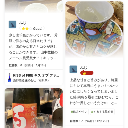
ふじ
Good!
少し琥珀色かかっています。 芳
醇で強さのある口当たりです
が、ほのかな甘さとコクが感じ
ることができます。 山中教授の
ノーベル賞受賞ナイトキャップ
パーティでも振る舞われたお酒
乾杯数：6
投稿日：1月18日
ふじ
だそうです。
KISS of FIRE キス オブ ファイア
Best!!
上品な甘さと旨みがあり、綺麗
鹿野酒造株式会社（石川県）
にキレて本当にうまい！ついつ
い口にしたくなってしまいまし
た笑 鍋島を最初に飲むなら、こ
れが一押しというだけのことは
あるお酒でした！
#
飲みやすい
#
するする飲める
乾杯数：7
投稿日：12月29日