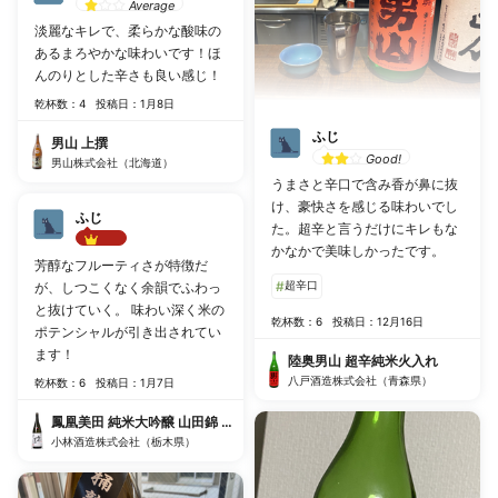
Average
淡麗なキレで、柔らかな酸味の
あるまろやかな味わいです！ほ
んのりとした辛さも良い感じ！
乾杯数：4
投稿日：1月8日
ふじ
男山 上撰
Good!
男山株式会社（北海道）
うまさと辛口で含み香が鼻に抜
け、豪快さを感じる味わいでし
ふじ
た。超辛と言うだけにキレもな
かなかで美味しかったです。
Best!!
芳醇なフルーティさが特徴だ
#
超辛口
が、しつこくなく余韻でふわっ
と抜けていく。 味わい深く米の
乾杯数：6
投稿日：12月16日
ポテンシャルが引き出されてい
ます！
陸奥男山 超辛純米火入れ
八戸酒造株式会社（青森県）
乾杯数：6
投稿日：1月7日
鳳凰美田 純米大吟醸 山田錦 火入れ
小林酒造株式会社（栃木県）