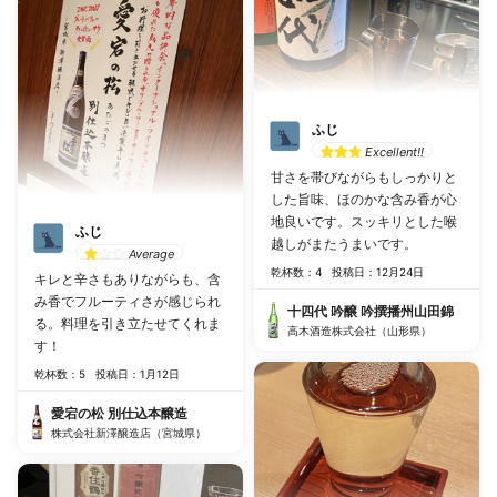
ふじ
Excellent!!
甘さを帯びながらもしっかりと
した旨味、ほのかな含み香が心
地良いです。スッキリとした喉
ふじ
越しがまたうまいです。
Average
乾杯数：4
投稿日：12月24日
キレと辛さもありながらも、含
み香でフルーティさが感じられ
十四代 吟醸 吟撰播州山田錦
る。料理を引き立たせてくれま
高木酒造株式会社（山形県）
す！
乾杯数：5
投稿日：1月12日
愛宕の松 別仕込本醸造
株式会社新澤醸造店（宮城県）