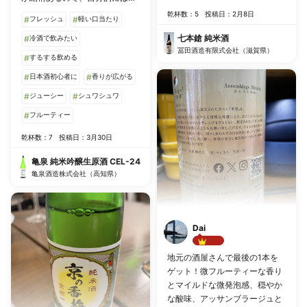
う少し後口のキレがあるといい
乾杯数：5
投稿日：2月8日
#
フレッシュ
#
軽い口当たり
かも。
七本鎗 純米酒
#
冷酒で飲みたい
冨田酒造有限式会社（滋賀県）
#
するする飲める
#
日本酒初心者に
#
香りが広がる
#
ジューシー
#
シュワシュワ
#
フルーティー
乾杯数：7
投稿日：3月30日
亀泉 純米吟醸生原酒 CEL-24
亀泉酒造株式会社（高知県）
Dai
Best!!
地元の酒屋さんで最後の1本を
ゲット！微フルーティーな香り
とマイルドな微発泡感、穏やか
な酸味、アッサンブラージュと