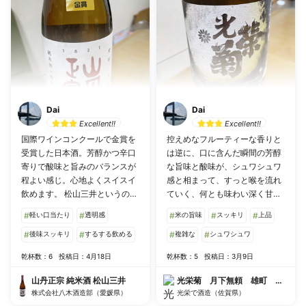
Dai
Dai
Excellent!!
Excellent!!
国際ワインコンクールで金賞を
控えめなフルーティーな香りと
受賞した日本酒。芳醇かつ辛口
は逆に、口に含んだ瞬間の芳醇
寄りで酸味と旨みのバランスが
な旨味と酸味が、シュワシュワ
程よい感じ。心地よくスイスイ
感と相まって、すっと喉を流れ
飲めます。 松山三井というのは
ていく、何とも味わい深く甘辛
何かと思ったら、地元産の酒米
のバランスが独特なお酒。 アル
#
軽い口当たり
#
透明感
#
米の旨味
#
スッキリ
#
上品
なんですね。初めて聞きまし
コール度数が低めなラインナッ
た。まだまだ勉強不足です。
#
後味スッキリ
#
するする飲める
プが多い光栄菊の中で17％と高
#
複雑な
#
シュワシュワ
めですが、意外と飲み易く感じ
乾杯数：6
投稿日：4月18日
乾杯数：5
投稿日：3月9日
ます。
山丹正宗 純米酒 松山三井
光栄菊 月下無頼 雄町 無濾過
株式会社八木酒造部（愛媛県）
光栄で酒造（佐賀県）