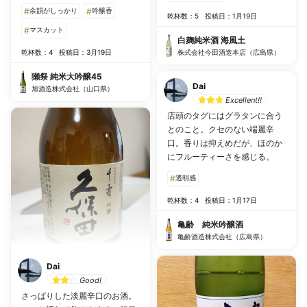
#
余韻がしっかり
#
吟醸香
乾杯数：5
投稿日：1月19日
#
マスカット
白麹純米酒 海風土
乾杯数：4
投稿日：3月19日
株式会社今田酒造本店（広島県）
獺祭 純米大吟醸45
Dai
旭酒造株式会社（山口県）
Excellent!!
店頭のタグにはグラタンに合う
とのこと。クセのない端麗辛
口。香りは抑えめだが、ほのか
にフルーティーさを感じる。
#
透明感
乾杯数：4
投稿日：1月17日
亀齢 純米吟醸酒
亀齢酒造株式会社（広島県）
Dai
Good!
さっぱりした淡麗辛口のお酒。