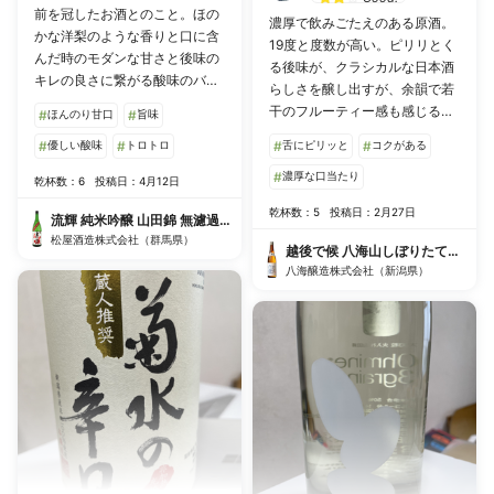
前を冠したお酒とのこと。ほの
濃厚で飲みごたえのある原酒。
かな洋梨のような香りと口に含
19度と度数が高い。ピリリとく
んだ時のモダンな甘さと後味の
る後味が、クラシカルな日本酒
キレの良さに繋がる酸味のバラ
らしさを醸し出すが、余韻で若
ンスが良いです。もう少し辛み
干のフルーティー感も感じる。
#
ほんのり甘口
#
旨味
があると食中酒として飲みやす
チーズが合いそうです。
いかも。赤ラベルのボトルに惹
#
優しい酸味
#
トロトロ
#
舌にピリッと
#
コクがある
かれます(^ ^)
#
濃厚な口当たり
乾杯数：6
投稿日：4月12日
乾杯数：5
投稿日：2月27日
流輝 純米吟醸 山田錦 無濾過生酒
松屋酒造株式会社（群馬県）
越後で候 八海山しぼりたて原酒
八海醸造株式会社（新潟県）