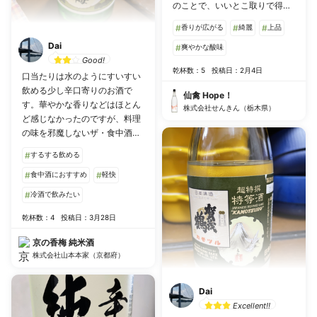
のことで、いいとこ取りで得し
た気分です！ 海風土の酸味を柔
#
香りが広がる
#
綺麗
#
上品
らかくして、芳醇感を一段増し
Dai
た飲みやすさは、お酒の苦手な
#
爽やかな酸味
Good!
妻にも飲みやすいと好評でし
乾杯数：5
投稿日：2月4日
口当たりは水のようにすいすい
た。 売り上げの一部は、今回の
飲める少し辛口寄りのお酒で
能登半島地震で被災した石川県
仙禽 Hope！
す。華やかな香りなどはほとん
と酒造組合連合会に寄付される
株式会社せんきん（栃木県）
ど感じなかったのですが、料理
とのこと。
の味を邪魔しないザ・食中酒で
す。 オムレツとかパスタとか洋
#
するする飲める
食でも合いますね。
#
食中酒におすすめ
#
軽快
#
冷酒で飲みたい
乾杯数：4
投稿日：3月28日
京の香梅 純米酒
株式会社山本本家（京都府）
Dai
Excellent!!