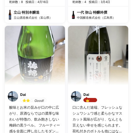
乾杯数：8
投稿日：4月16日
乾杯数：4
投稿日：3月4日
立山 特別本醸造
一代 弥山 特醸吟撰
立山酒造株式会社（富山県）
中国醸造株式会社（広島県）
Dai
Dai
Good!
Best!!
酸味とお米の旨みが口の中に広
口に含んだ途端、フレッシュな
がり、原酒ならではの濃厚な味
シュワシュワ感と柔らかなマス
わいが特徴の、飲み飽きしない
カット風味が広がり、なんとも
梅錦の黒ラベル。 フルーティー
言えない幸せを感じられます。
感を全面に押し出したモダンな
荷札付きのボトルも他にはない