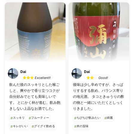
Dai
Dai
Excellent!!
Good!
飲んだ後のスッキリとした喉ご
後味は少し辛めですが、さっぱ
しと、爽やかで香り立つコクが
りするする飲め、バランス寄り
自分好みでとても美味しいで
の地元酒。 タコときゅうりの酢
す。 とにかく杯が進む、飲み飽
の物と一緒にいただくとしっく
きしない上品なお酒でした。
りきました。
#
スッキリ
#
フルーティー
#
ちびちび飲みたい
#
綺麗
#
キレがいい
#
グイグイ飲める
#
米の旨味