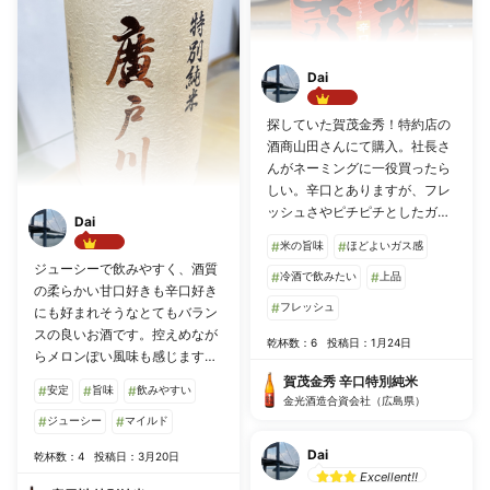
Dai
Best!!
探していた賀茂金秀！特約店の
酒商山田さんにて購入。社長さ
んがネーミングに一役買ったら
しい。辛口とありますが、フレ
ッシュさやピチピチとしたガス
Dai
感もちゃんとあり、旨みの後の
#
米の旨味
#
ほどよいガス感
キレのよさも非常によく、非常
Best!!
ジューシーで飲みやすく、酒質
に飲みやすい！コスパもいいと
#
冷酒で飲みたい
#
上品
の柔らかい甘口好きも辛口好き
思います。
#
フレッシュ
にも好まれそうなとてもバラン
スの良いお酒です。控えめなが
乾杯数：6
投稿日：1月24日
らメロンぽい風味も感じます。
本当にスイスイ飲めてしまうの
賀茂金秀 辛口特別純米
#
安定
#
旨味
#
飲みやすい
で、人気があるのも納得です
金光酒造合資会社（広島県）
ね。 日本酒専門YouTubeサケラ
#
ジューシー
#
マイルド
ボちゃんねるの運営者のカイさ
Dai
乾杯数：4
投稿日：3月20日
んが、たしか宅飲みで推してい
Excellent!!
たお酒だったように記憶してい