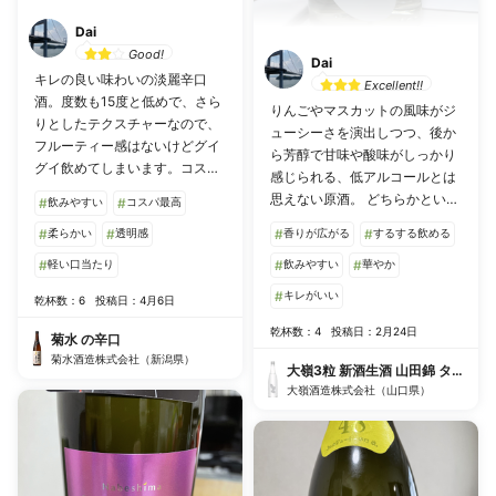
Dai
Good!
Dai
キレの良い味わいの淡麗辛口
Excellent!!
酒。度数も15度と低めで、さら
りんごやマスカットの風味がジ
りとしたテクスチャーなので、
ューシーさを演出しつつ、後か
フルーティー感はないけどグイ
ら芳醇で甘味や酸味がしっかり
グイ飲めてしまいます。コスパ
感じられる、低アルコールとは
も良く、家飲みに最適かと。
思えない原酒。 どちらかという
#
飲みやすい
#
コスパ最高
と、個人的には魚料理が合いそ
#
柔らかい
#
透明感
#
香りが広がる
#
するする飲める
うに思うが、単体でも美味しく
#
軽い口当たり
杯が進みます。
#
飲みやすい
#
華やか
#
キレがいい
乾杯数：6
投稿日：4月6日
乾杯数：4
投稿日：2月24日
菊水 の辛口
菊水酒造株式会社（新潟県）
大嶺3粒 新酒生酒 山田錦 タンク番
大嶺酒造株式会社（山口県）