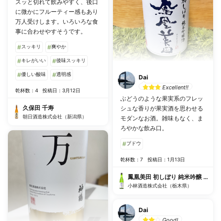
スッと切れて飲みやすく、後口
に微かにフルーティー感もあり
万人受けします。いろいろな食
事に合わせやすそうです。
#
スッキリ
#
爽やか
#
キレがいい
#
後味スッキリ
#
優しい酸味
#
透明感
Dai
Excellent!!
乾杯数：4
投稿日：3月12日
ぶどうのような果実系のフレッ
久保田 千寿
シュな香りが果実酒を思わせる
朝日酒造株式会社（新潟県）
モダンなお酒。雑味もなく、ま
ろやかな飲み口。
#
ブドウ
乾杯数：7
投稿日：1月13日
鳳凰美田 初しぼり 純米吟醸 無濾
小林酒造株式会社（栃木県）
Dai
Good!