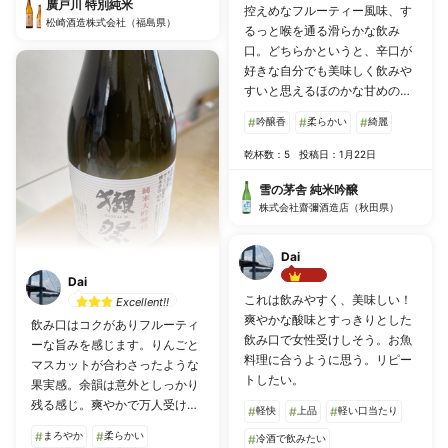
廣戸川 特別純米
控えめなフルーティー風味、す
ます。
松崎酒造株式会社（福島県）
るっと喉を通る滑らかな飲み
口。どちらかというと、辛口が
好きな自分でも美味しく飲みや
すいと思えるほのかな甘めの味
わい。少し酸味も感じられる。
#
吟醸香
#
柔らかい
#
綺麗
乾杯数：5
投稿日：1月22日
雪の茅舎 純米吟醸
株式会社齋彌酒造店（秋田県）
Dai
Dai
Best!!
これは飲みやすく、美味しい！
Excellent!!
爽やかな酸味とすっきりとした
飲み口はコクがありフルーティ
飲み口で女性受けしそう。お魚
ーな旨みを感じます。りんごと
料理に合うように思う。リピー
マスカットが合わさったような
トしたい。
果実感。余韻は意外としっかり
残る感じ。爽やかで万人受けす
#
軽快
#
上品
#
軽い口当たり
る日本酒といった表現がしっく
#
まろやか
#
柔らかい
#
冷酒で飲みたい
りくるかなと思います。