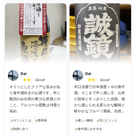
Dai
Dai
Good!
Good!
キリッとしたクリアな旨みがあ
辛口淡麗で日本酒度＋８の食中
り食中酒向きのお酒です。年に
酒。そこまで辛く感じず、お米
数回のみ出荷の希少な原酒との
の旨味とすっきりした余韻、後
こと。アルコール度数は18度と
から感じられる柔らかな酸味と
高め。
軽やかなフルーツ風味。自然と
杯が進みます。
#
ガツンとくる
#
透明感
#
優しい酸味
#
舌にピリッと
#
刺身に合う
#
食中酒におすすめ