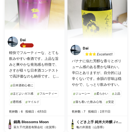
Dai
Dai
Best!!
軽快でフルーティーな、とても
Excellent!!
飲みやすい春酒です。上品な旨
バナナに似た芳醇な香りとボリ
みと爽やかな発泡感も特徴で、
ューム感のある豊かな味わい。
さすが様々な日本酒コンテスト
辛口とありますが、自分的には
で高評価なのも納得です。 じっ
辛くないです。余韻の甘味は穏
くり味わいつつ飲みたいと思っ
やかで、しっとり飲みやすい。
#
日本酒初心者に
ても、自然と杯が進んでしま
う、そんな万人向けのお酒です
#
ほどよいガス感
#
フルーティー
#
ジューシー
#
柔らかい
#
上品
ね！ 自分的には加茂錦の荷札酒
#
透明感
#
マイルド
#
落ち着いた飲み心地
#
安定
と傾向が近いかなと思います。
乾杯数：6
投稿日：4月5日
乾杯数：7
投稿日：2月11日
鍋島 Blossoms Moon
くどき上手 純米大吟醸 J r.のジ
富久千代酒造有限会社（佐賀県）
亀の井酒造（山形県）