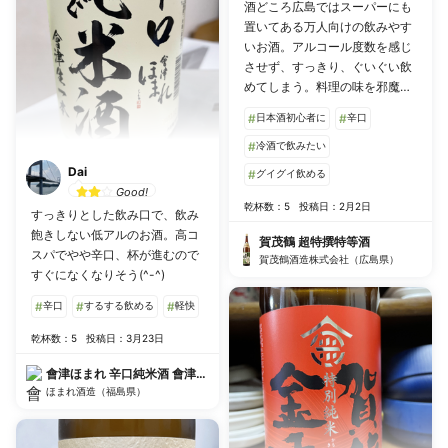
酒どころ広島ではスーパーにも
置いてある万人向けの飲みやす
いお酒。アルコール度数を感じ
させず、すっきり、ぐいぐい飲
めてしまう。料理の味を邪魔し
ない食中酒で、辛口度合いも柔
#
日本酒初心者に
#
辛口
らかめ。
#
冷酒で飲みたい
Dai
#
グイグイ飲める
Good!
乾杯数：5
投稿日：2月2日
すっきりとした飲み口で、飲み
飽きしない低アルのお酒。高コ
賀茂鶴 超特撰特等酒
スパでやや辛口、杯が進むので
賀茂鶴酒造株式会社（広島県）
すぐになくなりそう(^-^)
#
辛口
#
するする飲める
#
軽快
乾杯数：5
投稿日：3月23日
會津ほまれ 辛口純米酒 會津生一本
ほまれ酒造（福島県）