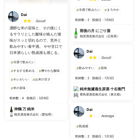
#
冷酒で飲みたい
#
まろやか
Dai
乾杯数：2
投稿日：1月6日
Good!
濃醇な米の旨味と、その後にく
雨後の月 にごり酒
るサラリとした酸味が絡んだ後
相原酒造株式会社（広島県）
味がスッと切れるので、意外と
飲みやすい食中酒。 やや甘口で
Dai
日本酒らしい熟成感も感じる。
Good!
#
冷酒で飲みたい
#
飲みやすい
#
旨味
#
するする飲める
#
爽やかな酸味
乾杯数：2
投稿日：1月3日
#
キレがいい
#
お米の甘さ
#
米の旨味
純米無濾過生原酒 十右衛門
豊島屋酒造株式会社（東京都）
乾杯数：4
投稿日：3月9日
神鶴 万 純米
Dai
鶴見酒造株式会社（愛知県）
Average
#
熟成感
乾杯数：2
投稿日：1月3日