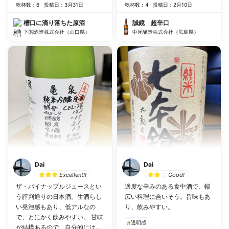
乾杯数：6
投稿日：3月31日
乾杯数：4
投稿日：2月10日
槽口に滴り落ちた原酒
誠鏡 超辛口
下関酒造株式会社（山口県）
中尾醸造株式会社（広島県）
Dai
Dai
Excellent!!
Good!
ザ・パイナップルジュースとい
適度な辛みのある食中酒で、幅
う評判通りの日本酒。生酒らし
広い料理に合いそう。旨味もあ
い発泡感もあり、低アルなの
り、飲みやすい。
で、とにかく飲みやすい。 甘味
#
透明感
が結構あるので、自分的にはも