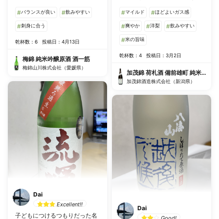
日本酒もいいですが、こうした
特徴で、人気があるのも納得、
#
バランスが良い
#
飲みやすい
#
マイルド
#
ほどよいガス感
定番ものも料理とペアリングし
リピートしたくなる逸品です。
やすいので好みです。
#
刺身に合う
酸味が後味のすっきり感を演
#
爽やか
#
洋梨
#
飲みやすい
出、飲み過ぎ注意！
#
米の旨味
乾杯数：6
投稿日：4月13日
乾杯数：4
投稿日：3月2日
梅錦 純米吟醸原酒 酒一筋
梅錦山川株式会社（愛媛県）
加茂錦 荷札酒 備前雄町 純米大吟醸
加茂錦酒造株式会社（新潟県）
Dai
Excellent!!
Dai
子どもにつけるつもりだった名
Good!