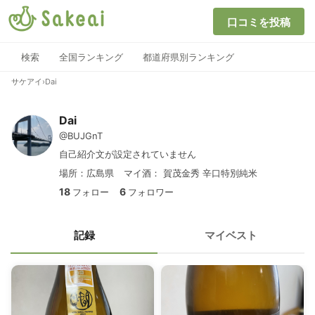
口コミを投稿
検索
全国ランキング
都道府県別ランキング
サケアイ
›
Dai
Dai
@BUJGnT
自己紹介文が設定されていません
場所：広島県
マイ酒：
賀茂金秀 辛口特別純米
18
6
フォロー
フォロワー
記録
マイベスト