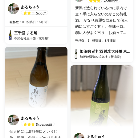
Excellent!!
あるちゅう
新潟で造られているのに県内で
Good!
全く手に入らないのがこの荷札
酒。 かなり綺麗な飲み口で個人
乾杯数：0
投稿日：5月8日
的にはすごく甘く、辛味ゼロ。
弱い人がよく言う「お酒って感
三千盛 まる尾
株式会社三千盛（岐阜県）
じ」が一切ないやつだと思いま
乾杯数：9
投稿日：3月18日
す。 保管方法や消費時期にも細
心の注意を払っている酒蔵さん
加茂錦 荷札酒 純米大吟醸 東条産
です。裏ラベルにも気持ちが表
加茂錦酒造株式会社（新潟県）
れていました。 フレッシュさが
3日4日たっても全く衰えませ
ん。香りも上品。
あるちゅう
Excellent!!
個人的には濃醇辛口という印
あるちゅう
象。後味、余韻もガッツリきま