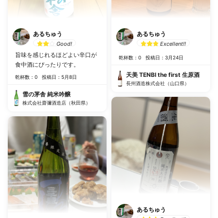
あるちゅう
あるちゅう
Good!
Excellent!!
旨味を感じれるほどよい辛口が
乾杯数：0
投稿日：3月24日
食中酒にぴったりです。
天美 TENBI the first 生原酒
乾杯数：0
投稿日：5月8日
長州酒造株式会社（山口県）
雪の茅舎 純米吟醸
株式会社齋彌酒造店（秋田県）
あるちゅう