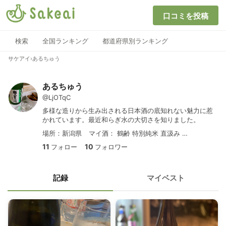
口コミを投稿
検索
全国ランキング
都道府県別ランキング
サケアイ
›
あるちゅう
あるちゅう
@LjOTqC
多様な造りから生み出される日本酒の底知れない魅力に惹
かれています。最近和らぎ水の大切さを知りました。
場所：新潟県
マイ酒：
鶴齢 特別純米 直汲み 越淡麗55%
11
10
フォロー
フォロワー
記録
マイベスト