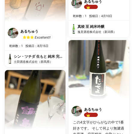
あるちゅう
Best!!
乾杯数：1
投稿日：4月10日
真稜 至 純米吟醸
あるちゅう
逸見酒造株式会社（新潟県）
Excellent!!
乾杯数：1
投稿日：8月15日
シン・ツチダ 生もと 純米 完全無添加醸造
土田酒造株式会社（群馬県）
あるちゅう
Best!!
この4文字がひらがなの中で1番
好きです。 そして何より無濾過