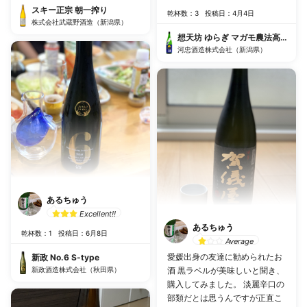
スキー正宗 朝一搾り
乾杯数：3
投稿日：4月4日
株式会社武蔵野酒造（新潟県）
想天坊 ゆらぎ マガモ農法高嶺錦 
河忠酒造株式会社（新潟県）
あるちゅう
Excellent!!
あるちゅう
乾杯数：1
投稿日：6月8日
Average
愛媛出身の友達に勧められたお
新政 No.6 S-type
新政酒造株式会社（秋田県）
酒 黒ラベルが美味しいと聞き、
購入してみました。 淡麗辛口の
部類だとは思うんですが正直こ