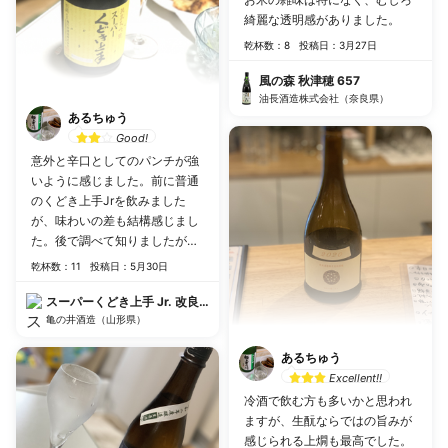
綺麗な透明感がありました。
乾杯数：8
投稿日：3月27日
風の森 秋津穂 657
油長酒造株式会社（奈良県）
あるちゅう
Good!
意外と辛口としてのパンチが強
いように感じました。前に普通
のくどき上手Jrを飲みました
が、味わいの差も結構感じまし
た。後で調べて知りましたが、
常温で飲むのがおすすめみたい
乾杯数：11
投稿日：5月30日
です
スーパーくどき上手 Jr. 改良信交30 純米大吟醸
亀の井酒造（山形県）
あるちゅう
Excellent!!
冷酒で飲む方も多いかと思われ
ますが、生酛ならではの旨みが
感じられる上燗も最高でした。