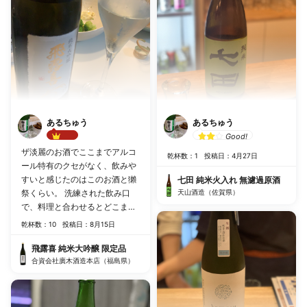
あるちゅう
あるちゅう
Good!
Best!!
ザ淡麗のお酒でここまでアルコ
乾杯数：1
投稿日：4月27日
ール特有のクセがなく、飲みや
すいと感じたのはこのお酒と獺
七田 純米火入れ 無濾過原酒
祭くらい。 洗練された飲み口
天山酒造（佐賀県）
で、料理と合わせるとどこまで
も飲めそうで危険でした。
乾杯数：10
投稿日：8月15日
飛露喜 純米大吟醸 限定品
合資会社廣木酒造本店（福島県）