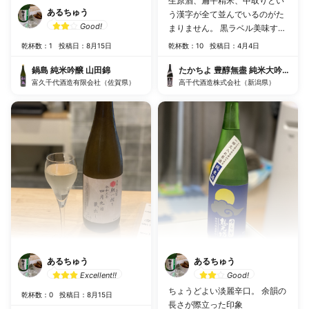
生原酒、扁平精米、中取りとい
あるちゅう
う漢字が全て並んでいるのがた
Good!
まりません。 黒ラベル美味すぎ
ました。
乾杯数：1
投稿日：8月15日
乾杯数：10
投稿日：4月4日
鍋島 純米吟醸 山田錦
たかちよ 豊醇無盡 純米大吟醸 扁
富久千代酒造有限会社（佐賀県）
高千代酒造株式会社（新潟県）
あるちゅう
あるちゅう
Excellent!!
Good!
ちょうどよい淡麗辛口。 余韻の
乾杯数：0
投稿日：8月15日
長さが際立った印象