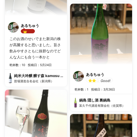
あるちゅう
Best!!
このお酒のせいでまた新潟の株
が高騰すると思いました。旨さ
飲みやすさともに抜群なのでど
んな人にも合う一本かと
乾杯数：10
投稿日：5月24日
あるちゅう
純米大吟醸 醸す森 kamosu mori 生酒
Good!
苗場酒造合名会社（新潟県）
乾杯数：1
投稿日：3月26日
鍋島 隠し酒 裏鍋島
富久千代酒造有限会社（佐賀県）