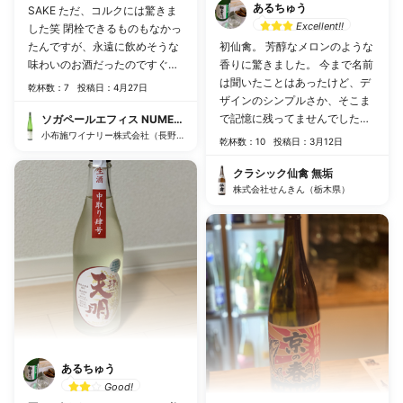
あるちゅう
SAKE ただ、コルクには驚きま
Excellent!!
した笑 閉栓できるものもなかっ
たんですが、永遠に飲めそうな
初仙禽。 芳醇なメロンのような
味わいのお酒だったのですぐ空
香りに驚きました。 今まで名前
けてしまい、結果オーライ。 生
は聞いたことはあったけど、デ
乾杯数：7
投稿日：4月27日
酛作り特有の酸味とほのかな甘
ザインのシンプルさか、そこま
味が最高でした。 趣味でこんな
で記憶に残ってませんでした。
ソガペールエフィス NUMERO UN（ヌメロ アン）1号
美味しいお酒作っている方の本
小布施ワイナリー株式会社（長野県）
美味しい！百聞は一見にしか
乾杯数：10
投稿日：3月12日
業はどんなに素晴らしいんでし
ず、、、
ょうか。ワインもいつか飲んで
クラシック仙禽 無垢
みたいです。
株式会社せんきん（栃木県）
あるちゅう
Good!