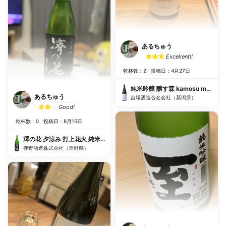
あるちゅう
Excellent!!
乾杯数：2
投稿日：4月27日
純米吟醸 醸す森 kamosu mori 生
あるちゅう
苗場酒造合名会社（新潟県）
Good!
乾杯数：0
投稿日：8月15日
澤の花 夕涼み 打上花火 純米吟醸
伴野酒造株式会社（長野県）