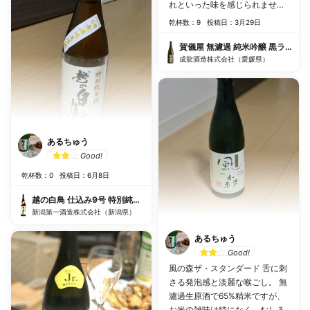
れといった味を感じられません
でした。 クセがないので食中酒
乾杯数：9
投稿日：3月29日
にいいかもです。
賀儀屋 無濾過 純米吟醸 黒ラベル
成龍酒造株式会社（愛媛県）
あるちゅう
Good!
乾杯数：0
投稿日：6月8日
越の白鳥 仕込み9号 特別純米酒 無濾過原酒
新潟第一酒造株式会社（新潟県）
あるちゅう
Good!
風の森ザ・スタンダード 舌に刺
さる発泡感と淡麗な喉ごし。 無
濾過生原酒で65%精米ですが、
お米の雑味は特になく、むしろ