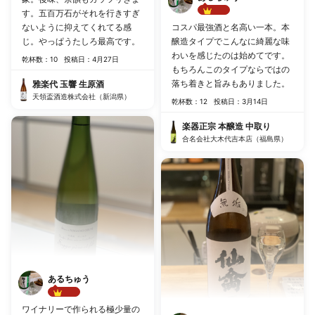
す。五百万石がそれを行きすぎ
Best!!
ないように抑えてくれてる感
コスパ最強酒と名高い一本。本
じ。やっぱうたしろ最高です。
醸造タイプでこんなに綺麗な味
わいを感じたのは始めてです。
乾杯数：10
投稿日：4月27日
もちろんこのタイプならではの
落ち着きと旨みもありました。
雅楽代 玉響 生原酒
天領盃酒造株式会社（新潟県）
乾杯数：12
投稿日：3月14日
楽器正宗 本醸造 中取り
合名会社大木代吉本店（福島県）
あるちゅう
Best!!
ワイナリーで作られる極少量の