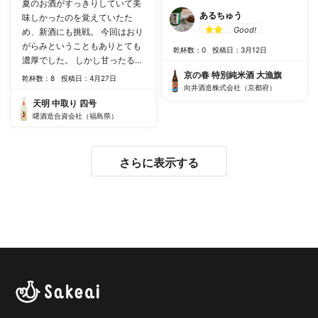
夏のお酒がすっきりしていて美
あるちゅう
味しかったのを覚えていたた
Good!
め、新酒にも挑戦。 今回はおり
がらみということもありとても
乾杯数：0
投稿日：3月12日
濃厚でした。 しかし甘ったるい
こともなく、丁度良いフレッシ
京の春 特別純米酒 大漁旗
乾杯数：8
投稿日：4月27日
ュさもありました。
向井酒造株式会社（京都府）
天明 中取り 四号
曙酒造合資会社（福島県）
さらに表示する