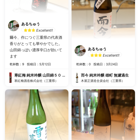
あるちゅう
Excellent!!
爾今、作につぐ三重県の代表酒
香りがとっても華やかでした。
あるちゅう
山田錦っぽい濃厚辛口が効いて
Excellent!!
ます
乾杯数：9
投稿日：5月12日
乾杯数：0
投稿日：3月24日
寒紅梅 純米吟醸 山田錦５０ 遅咲き瓶火入れ
而今 純米吟醸 雄町 無濾過生
寒紅梅酒造株式会社（三重県）
木屋正酒造合資会社（三重県）